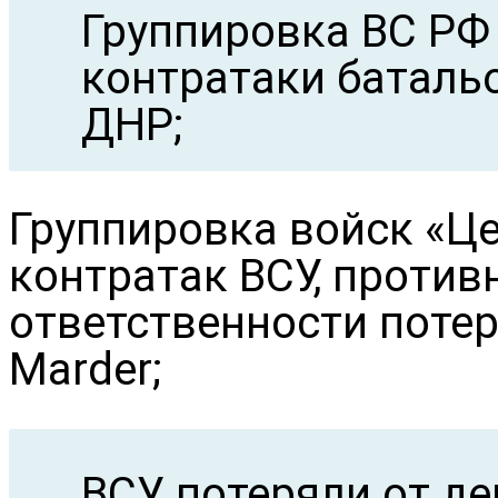
Группировка ВС РФ 
контратаки батальо
ДНР;
Группировка войск «Це
контратак ВСУ, противн
ответственности поте
Marder;
ВСУ потеряли от д