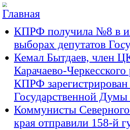
Перейти к основному содержанию
Карачаево-
Новости,
КПРФ получила №8 в и
Черкесское
аргументы,
республиканское
факты
отделение
выборах депутатов Гос
Коммунистической
партии Российской
Кемал Бытдаев, член Ц
Федерации
Карачаево-Черкесского
КПРФ зарегистрирован 
Государственной Думы
Коммунисты Северного 
края отправили 158-й 