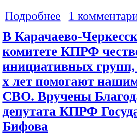
о Коммунисты Северного Кавказа и
Подробнее
1 комментар
отправке гумгруза приняли участи
В Карачаево-Черкесс
комитете КПРФ честв
инициативных групп, 
х лет помогают нашим
СВО. Вручены Благод
депутата КПРФ Госуд
Бифова