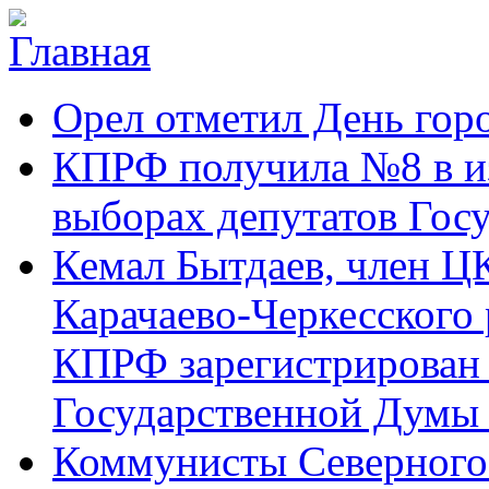
Перейти к основному содержанию
Новости,
Орел отметил День гор
аргументы,
Карачаево-
факты
Черкесское
КПРФ получила №8 в и
республиканское
выборах депутатов Гос
отделение
Кемал Бытдаев, член Ц
Коммунистической
Карачаево-Черкесского
партии Российской
КПРФ зарегистрирован 
Федерации
Государственной Думы
Коммунисты Северного 