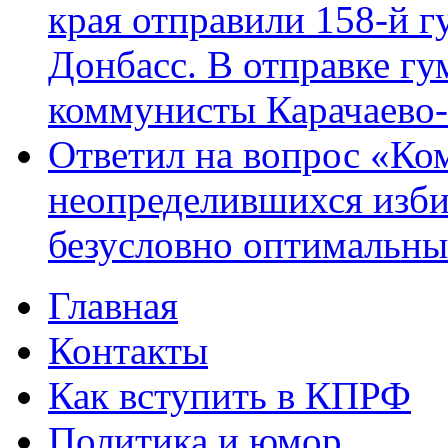
края отправили 158-й 
Донбасс. В отправке гу
коммунисты Карачаево
Ответил на вопрос «Ко
неопределившихся изби
безусловно оптимальн
Главная
Главное меню
Контакты
Как вступить в КПРФ
Политика и юмор