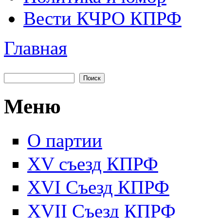
Вести КЧРО КПРФ
Главная
Вы здесь
Поиск
Форма поиска
Меню
О партии
XV съезд КПРФ
XVI Съезд КПРФ
XVII Cъезд КПРФ