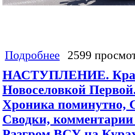
о Курская область атакована, Котё
Подробнее
2599 просмо
линии фронта поминутно, Маневры 
комментарии экспертов и военкоро
НАСТУПЛЕНИЕ. Крас
Новоселовкой Первой
Хроника поминутно, 
Сводки, комментарии 
Разгром ВСУ на Кура