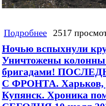
о НАСТУПЛЕНИЕ. Внезапный пр
Подробнее
2517 просмо
Харьков, Донбасс, ДНР, ЛНР, Куп
комментарии экспертов и военкоро
Ночью вспыхнули кру
Уничтожены колонны
бригадами! ПОСЛЕ
С ФРОНТА. Харьков, 
Купянск. Хроника по