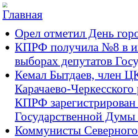
Перейти к основному содержанию
Карачаево-
Новости,
Орел отметил День гор
Черкесское
аргументы,
республиканское
факты
отделение
КПРФ получила №8 в и
Коммунистической
партии Российской
выборах депутатов Гос
Федерации
Кемал Бытдаев, член Ц
Карачаево-Черкесского
КПРФ зарегистрирован 
Государственной Думы
Коммунисты Северного 