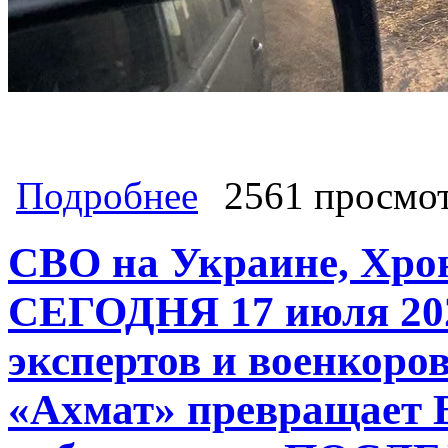
о НАСТУПЛЕНИЕ! Торецк, Покровс
Подробнее
2561 просмо
СВЕЖИЕ НОВОСТИ С ФРОНТА. Донба
на Украине СЕГОДНЯ 18 июля 2024 
СВО на Украине, Хро
СЕГОДНЯ 17 июля 202
экспертов и военкоро
«Ахмат» превращает 