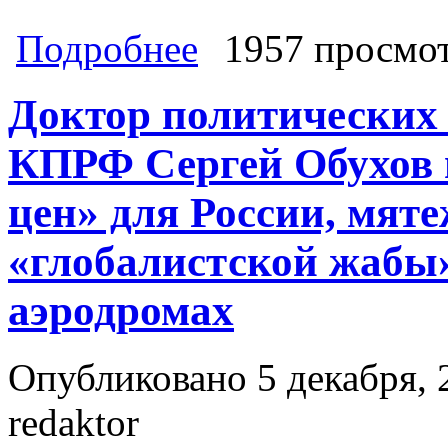
о Почему власть обхаживает олигарх
Подробнее
1957 просмо
робко просили заплатить лишку за
поиск 250 млрд рублей в бюджет от
Доктор политических 
КПРФ Сергей Обухов 
цен» для России, мят
«глобалистской жабы»
аэродромах
Опубликовано 5 декабря, 
redaktor