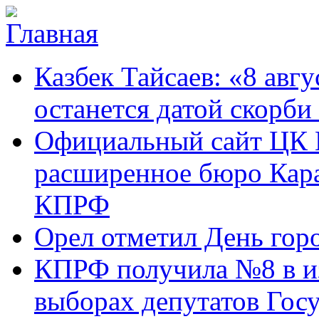
Перейти к основному содержанию
Карачаево-
Новости,
Казбек Тайсаев: «8 авгу
Черкесское
аргументы,
республиканское
факты
отделение
останется датой скорби
Коммунистической
партии Российской
Официальный сайт ЦК 
Федерации
расширенное бюро Кара
КПРФ
Орел отметил День гор
КПРФ получила №8 в и
выборах депутатов Гос