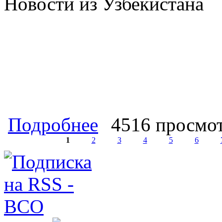
о Военные эксперты КПРФ разработ
Подробнее
4516 просмо
организации «Российские ученые с
советских офицеров по ситуации п
1
2
3
4
5
6
Страницы