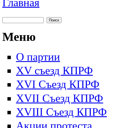
Главная
Вы здесь
Поиск
Форма поиска
Меню
О партии
XV съезд КПРФ
XVI Съезд КПРФ
XVII Cъезд КПРФ
XVIII Cъезд КПРФ
Акции протеста