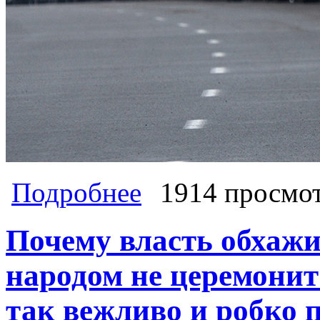
о Сергей Обухов - «news-life»: Как 
Подробнее
1914 просмо
своей русофобии. Панам — по суса
Почему власть обхажив
народом не церемонитс
так вежливо и робко 