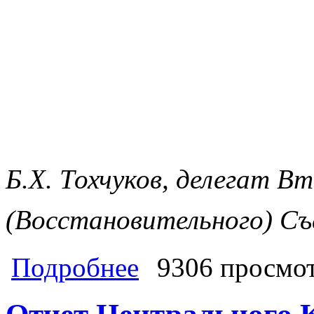
Б.Х. Тохчуков, делегат В
(Восстановительного) С
о Партия возродилась обновленной.
Подробнее
9306 просмо
лидера партии. Говорит делегат со
Съезда КПРФ Борис Тохчуков