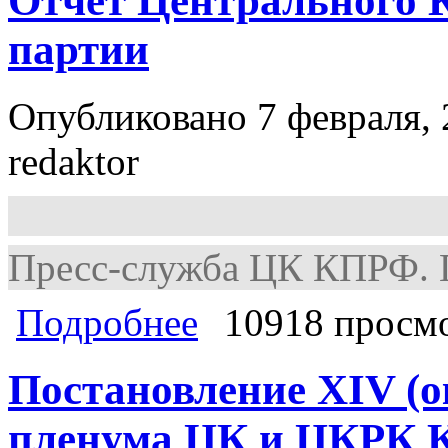
Отчет Центрального 
партии
Опубликовано 7 февраля, 
redaktor
Пресс-служба ЦК КПРФ. Г
о Отчет Центрального Комитета К
Подробнее
10918 просм
Постановление XIV (о
пленума ЦК и ЦКРК К