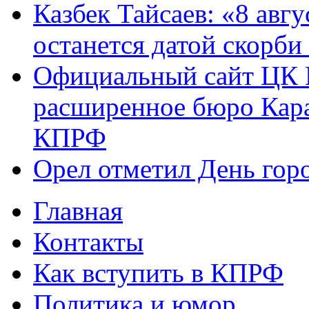
Казбек Тайсаев: «8 авгу
останется датой скорби
Официальный сайт ЦК 
расширенное бюро Кара
КПРФ
Орел отметил День гор
Главная
Главное меню
Контакты
Как вступить в КПРФ
Политика и юмор