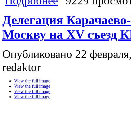
Подробнее
9229 просмо
Председателем ЦК КПРФ. Г.А. Зюг
организованно, приняв очень инте
Делегация Карачаево-
Москву на XV съезд 
Опубликовано 22 февраля,
redaktor
View the full image
View the full image
View the full image
View the full image