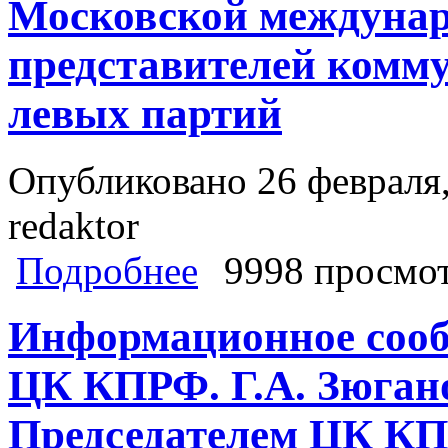
Московской междунар
представителей комму
левых партий
Опубликовано 26 февраля,
redaktor
о За социализм XXI века! Итоговы
Подробнее
9998 просмо
коммунистических, рабочих и левы
Информационное сообщ
ЦК КПРФ. Г.А. Зюгано
Председателем ЦК КПР