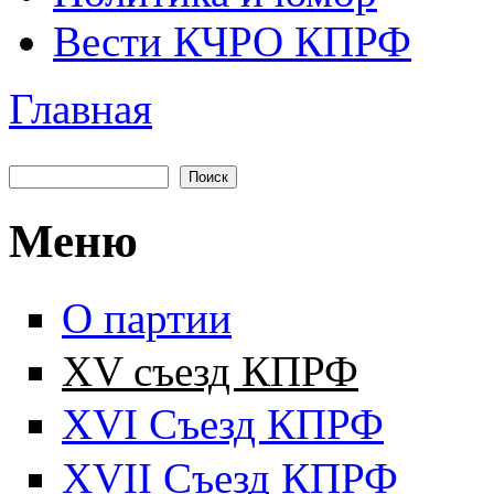
Вести КЧРО КПРФ
Главная
Вы здесь
Поиск
Форма поиска
Меню
О партии
XV съезд КПРФ
XVI Съезд КПРФ
XVII Cъезд КПРФ