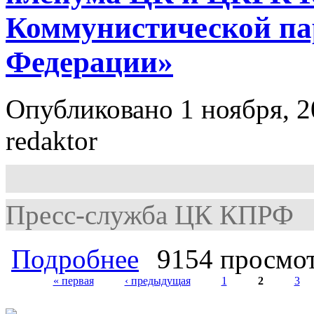
Коммунистической па
Федерации»
Опубликовано 1 ноября, 2
redaktor
Пресс-служба ЦК КПРФ
о Постановление XIV (октябрьског
Подробнее
9154 просмо
Коммунистической партии Российс
« первая
‹ предыдущая
1
2
3
Страницы