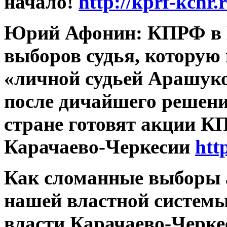
начало!
http://kprf-kchr
Юрий Афонин: КПРФ в К
выборов судья, которую
«личной судьей Арашуко
после дичайшего решени
стране готовят акции К
Карачаево-Черкесии
htt
Как сломанные выборы 
нашей властной системы
власти Карачаево-Черке