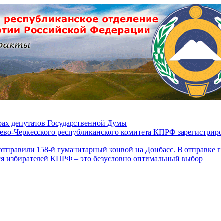
ах депутатов Государственной Думы
ево-Черкесского республиканского комитета КПРФ зарегистрир
отправили 158-й гуманитарный конвой на Донбасс. В отправке 
ся избирателей КПРФ – это безусловно оптимальный выбор