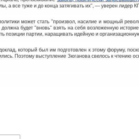
, а все туже и до конца затягивать их", — уверен лидер К
олитики может стать "произвол, насилие и мощный револ
должна будет "вновь" взять на себя возложенную историе
ять позиции партии, наращивать идейную и организационну
доклад, который был им подготовлен к этому форуму, поск
ились. Поэтому выступление Зюганова свелось к чтению о