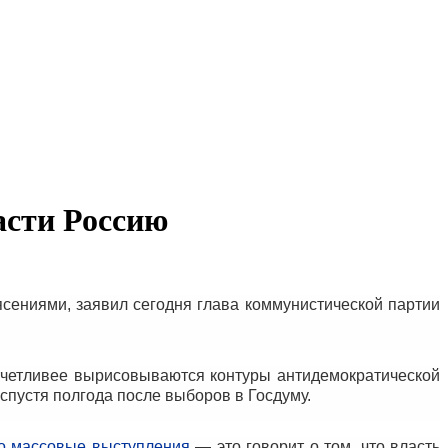
асти Россию
ясениями, заявил сегодня глава коммунистической партии
отчетливее вырисовываются контуры антидемократической
 спустя полгода после выборов в Госдуму.
го массовые выступления
— это говорит о том, что власть