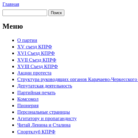
Главная
Вы здесь
Поиск
Форма поиска
Меню
О партии
XV съезд КПРФ
XVI Съезд КПРФ
XVII Cъезд КПРФ
XVIII Cъезд КПРФ
Акции протеста
Структура руководящих органов Карачаево-Черкесског
Депутатская деятельность
Партийная печать
Комсомол
Пионерия
Персональные страницы
Агитатору и пропагандисту
Читай Ленина и Сталина
Спортклуб КПРФ