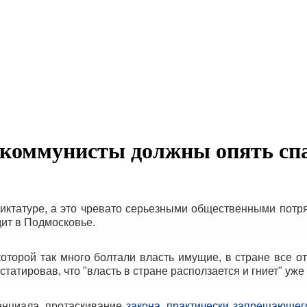
 коммунисты должны опять сп
иктатуре, а это чревато серьезными общественными потр
дит в Подмосковье.
которой так много болтали власть имущие, в стране все 
татировав, что "власть в стране расползается и гниет" уже
енциала, протаскивание
закона, практически запрещающе