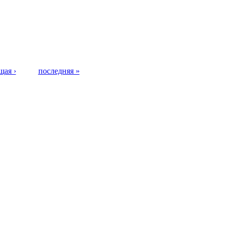
щая ›
последняя »