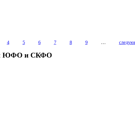
4
5
6
7
8
9
…
следую
ии ЮФО и СКФО