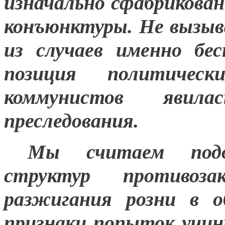
изначально сфабрикова
конъюнктуры. Не вызыв
из случаев именно бе
позиция политичес
коммунистов явил
преследования.
Мы считаем подо
структур противоз
разжигания розни в о
признаки попыток учин