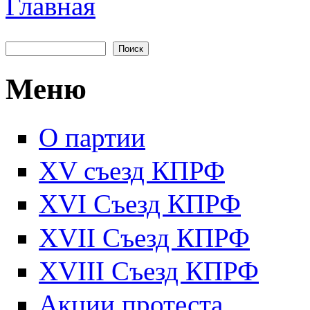
Главная
Вы здесь
Поиск
Форма поиска
Меню
О партии
XV съезд КПРФ
XVI Съезд КПРФ
XVII Cъезд КПРФ
XVIII Cъезд КПРФ
Акции протеста