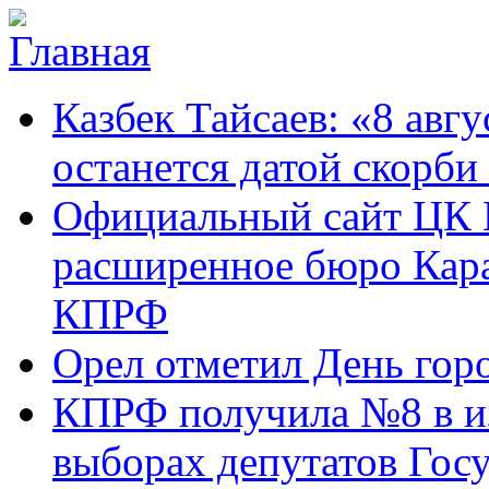
Перейти к основному содержанию
Карачаево-
Новости,
Казбек Тайсаев: «8 авгу
Черкесское
аргументы,
республиканское
факты
отделение
останется датой скорби
Коммунистической
партии Российской
Официальный сайт ЦК 
Федерации
расширенное бюро Кара
КПРФ
Орел отметил День гор
КПРФ получила №8 в и
выборах депутатов Гос