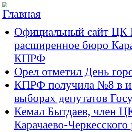
Перейти к основному содержанию
Карачаево-
Новости,
Официальный сайт ЦК 
Черкесское
аргументы,
республиканское
факты
отделение
расширенное бюро Кара
Коммунистической
партии Российской
КПРФ
Федерации
Орел отметил День гор
КПРФ получила №8 в и
выборах депутатов Гос
Кемал Бытдаев, член Ц
Карачаево-Черкесского