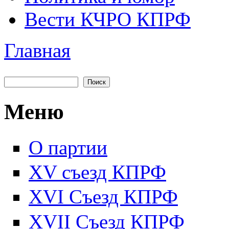
Вести КЧРО КПРФ
Главная
Вы здесь
Поиск
Форма поиска
Меню
О партии
XV съезд КПРФ
XVI Съезд КПРФ
XVII Cъезд КПРФ