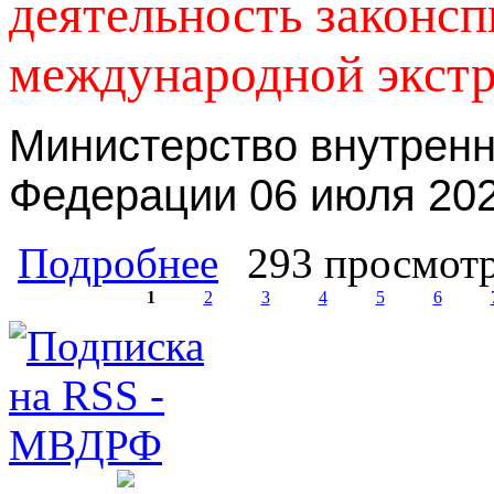
деятельность законс
международной экстр
Министерство внутренн
Федерации 06 июля 202
о В Карачаево-Черкесской Республ
Подробнее
293 просмот
экстремистской организации
1
2
3
4
5
6
Страницы