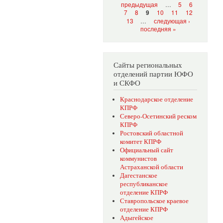
предыдущая
…
5
6
7
8
10
11
12
9
13
…
следующая ›
последняя »
Сайты региональных
отделений партии ЮФО
и СКФО
Краснодарское отделение
КПРФ
Северо-Осетинский реском
КПРФ
Ростовский областной
комитет КПРФ
Официальный сайт
коммунистов
Астраханской области
Дагестанское
республиканское
отделение КПРФ
Ставропольское краевое
отделение КПРФ
Адыгейское