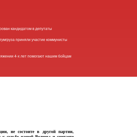
рован кандидатом в депутаты
 гумгруза приняли участие коммунисты
тяжении 4-х лет помогают нашим бойцам
ии, не состоите в другой партии,
 к судьбе нашей Родины и считаете