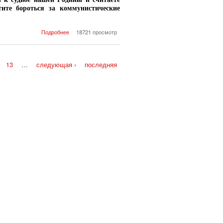
ите бороться за коммунистические
о Как вступить в КПРФ
Подробнее
18721 просмотр
13
…
следующая ›
последняя