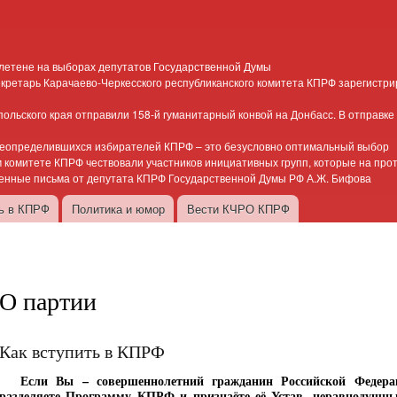
Перейти к
основному
содержанию
етене на выборах депутатов Государственной Думы
кретарь Карачаево-Черкесского республиканского комитета КПРФ зарегистри
ольского края отправили 158-й гуманитарный конвой на Донбасс. В отправке
неопределившихся избирателей КПРФ – это безусловно оптимальный выбор
 комитете КПРФ чествовали участников инициативных групп, которые на про
енные письма от депутата КПРФ Государственной Думы РФ А.Ж. Бифова
ть в КПРФ
Политика и юмор
Вести КЧРО КПРФ
О партии
Как вступить в КПРФ
Если Вы – совершеннолетний гражданин Российской Федерац
разделяете Программу КПРФ и признаёте её Устав, неравнодушны