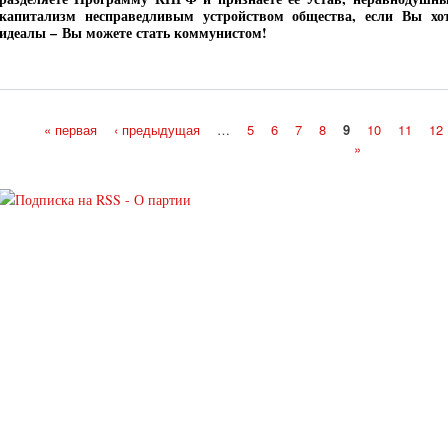
капитализм несправедливым устройством общества, если Вы хот
идеалы –
Вы можете стать коммунистом!
« первая
‹ предыдущая
…
5
6
7
8
9
10
11
12
»
Страницы