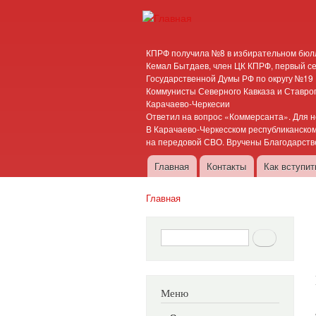
Карачаево-
Новости,
Черкесское
аргументы,
КПРФ получила №8 в избирательном бюлл
республиканское
факты
Кемал Бытдаев, член ЦК КПРФ, первый се
Государственной Думы РФ по округу №19
отделение
Коммунисты Северного Кавказа и Ставроп
Коммунистической
Карачаево-Черкесии
партии
Ответил на вопрос «Коммерсанта». Для 
В Карачаево-Черкесском республиканском
Российской
на передовой СВО. Вручены Благодарств
Федерации
Главная
Контакты
Как вступи
Главное меню
Главная
Вы здесь
Форма поиска
Поиск
Меню