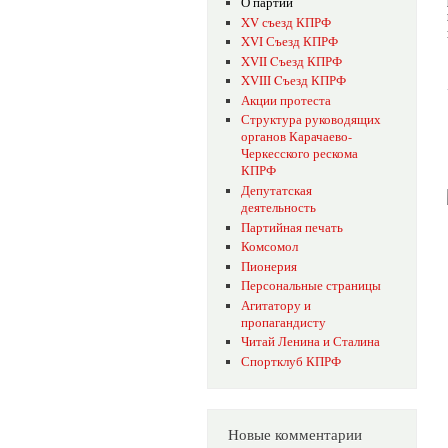
О партии
XV съезд КПРФ
XVI Съезд КПРФ
XVII Cъезд КПРФ
XVIII Cъезд КПРФ
Акции протеста
Структура руководящих
органов Карачаево-
Черкесского рескома
КПРФ
Депутатская
деятельность
Партийная печать
Комсомол
Пионерия
Персональные страницы
Агитатору и
пропагандисту
Читай Ленина и Сталина
Спортклуб КПРФ
Новые комментарии