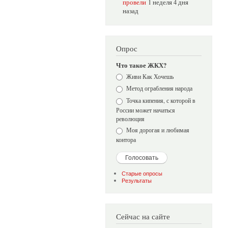
провели
1 неделя 4 дня
назад
Опрос
Что такое ЖКХ?
Варианты
Живи Как Хочешь
Метод ограбления народа
Точка кипения, с которой в
России может начаться
революция
Моя дорогая и любимая
контора
Старые опросы
Результаты
Сейчас на сайте