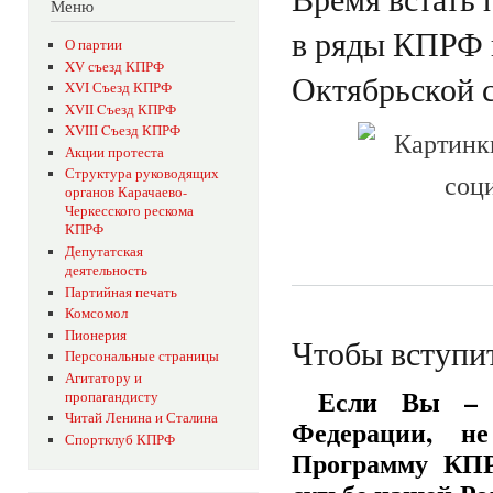
Меню
в ряды КПРФ в
О партии
XV съезд КПРФ
Октябрьской 
XVI Съезд КПРФ
XVII Cъезд КПРФ
XVIII Cъезд КПРФ
Акции протеста
Структура руководящих
органов Карачаево-
Черкесского рескома
КПРФ
Депутатская
деятельность
Партийная печать
Комсомол
Пионерия
Чтобы вступи
Персональные страницы
Агитатору и
Если Вы – с
пропагандисту
Читай Ленина и Сталина
Федерации, не
Спортклуб КПРФ
Программу КПР