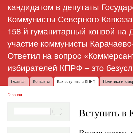
кандидатом в депутаты Госуда
Коммунисты Северного Кавказа
158-й гуманитарный конвой на Д
участие коммунисты Карачаево
Ответил на вопрос «Коммерсан
избирателей КПРФ – это безус
Главная
Контакты
Как вступить в КПРФ
Политика и юмо
Главное меню
Главная
Вы здесь
Вступить в
Форма поиска
Поиск
Время встать 