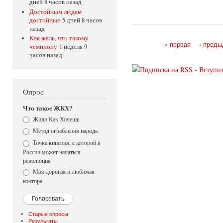
дней 8 часов назад
Достойным людям
достойные
5 дней 8 часов
назад
Как жаль, что такому
« первая
‹ пред
чемпиону
1 неделя 9
Страницы
часов назад
Опрос
Что такое ЖКХ?
Варианты
Живи Как Хочешь
Метод ограбления народа
Точка кипения, с которой в
России может начаться
революция
Моя дорогая и любимая
контора
Старые опросы
Результаты