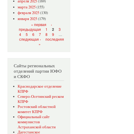
апреля 2025
(169)
марта 2025
(155)
февраля 2025
(130)
января 2025
(179)
Страницы
« первая
‹
предыдущая
1
3
2
4
5
6
7
8
9
…
следующая ›
последняя
»
Сайты региональных
отделений партии ЮФО
и СКФО
Краснодарское отделение
КПРФ
Северо-Осетинский реском
КПРФ
Ростовский областной
комитет КПРФ
Официальный сайт
коммунистов
Астраханской области
Дагестанское