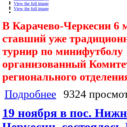
View the full image
View the full image
В Карачево-Черкесии 6 м
ставший уже традицион
турнир по минифутболу
организованный Комите
регионального отделен
о В Карачево-Черкесии 6 мая 2018 
Подробнее
9324 просмо
по минифутболу "Кубок Победы", о
КПРФ
19 ноября в пос. Ниж
Черкесии, состоялось 