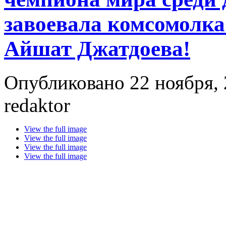
завоевала комсомолка
Айшат Джатдоева!
Опубликовано 22 ноября, 
redaktor
View the full image
View the full image
View the full image
View the full image