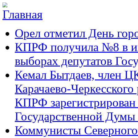
Перейти к основному содержанию
Карачаево-
Новости,
Орел отметил День гор
Черкесское
аргументы,
республиканское
факты
отделение
КПРФ получила №8 в и
Коммунистической
партии Российской
выборах депутатов Гос
Федерации
Кемал Бытдаев, член Ц
Карачаево-Черкесского
КПРФ зарегистрирован 
Государственной Думы
Коммунисты Северного 