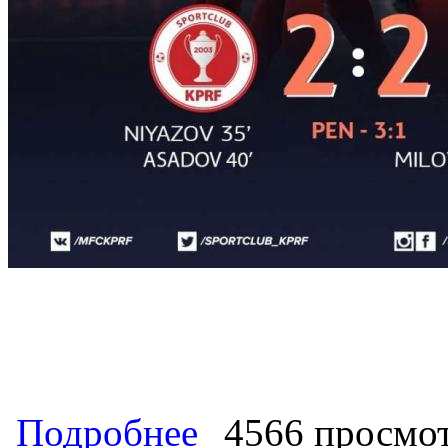
о Чемпион России МФК КПРФ – бро
Подробнее
4566 просмо
КПРФ стал призером самого прести