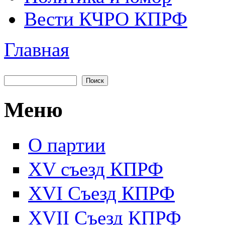
Вести КЧРО КПРФ
Главная
Вы здесь
Поиск
Форма поиска
Меню
О партии
XV съезд КПРФ
XVI Съезд КПРФ
XVII Cъезд КПРФ