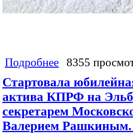
о В честь 100-летия Октября. КПРФ 
Подробнее
8355 просмо
"хозяева" западной вершины Эльбру
Азербайджана поднялись на высшу
Стартовала юбилейна
актива КПРФ на Эльбр
секретарем Московск
Валерием Рашкиным. 