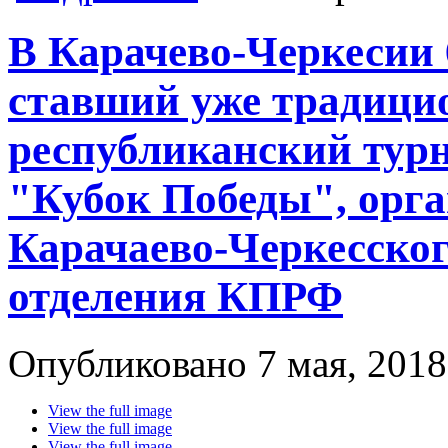
третье место наши ребята обыграли
В Карачево-Черкесии 6
ставший уже традици
республиканский тур
"Кубок Победы", орг
Карачаево-Черкесског
отделения КПРФ
Опубликовано 7 мая, 2018
View the full image
View the full image
View the full image