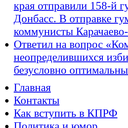
края отправили 158-й 
Донбасс. В отправке гу
коммунисты Карачаево
Ответил на вопрос «Ко
неопределившихся изби
безусловно оптимальн
Главная
Главное меню
Контакты
Как вступить в КПРФ
Политика и юмор