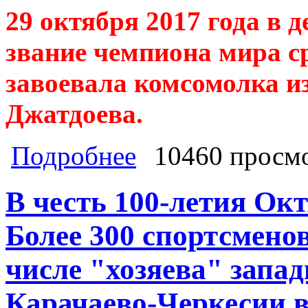
29 октября 2017 года в
звание чемпиона мира ср
завоевала комсомолка и
Джатдоева.
о 22 страны, 500 спортсменов собра
Подробнее
10460 просм
годовщины ВЛКСМ звание чемпиона м
Черкесии Айшат Джатдоева!
В честь 100-летия Ок
Более 300 спортсменов
числе "хозяева" запа
Карачаево-Черкесии в