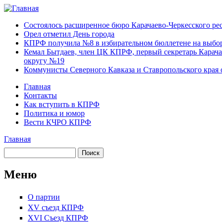
Перейти к основному содержанию
Карачаево-
Новости,
Состоялось расширенное бюро Карачаево-Черкесского р
Черкесское
аргументы,
Орел отметил День города
республиканское
факты
КПРФ получила №8 в избирательном бюллетене на выбор
отделение
Кемал Бытдаев, член ЦК КПРФ, первый секретарь Карача
Коммунистической
округу №19
партии Российской
Коммунисты Северного Кавказа и Ставропольского края 
Федерации
Главная
Контакты
Главное меню
Как вступить в КПРФ
Политика и юмор
Вести КЧРО КПРФ
Главная
Вы здесь
Поиск
Форма поиска
Меню
О партии
XV съезд КПРФ
XVI Съезд КПРФ