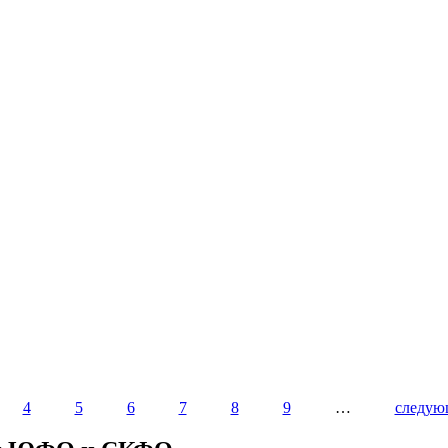
4
5
6
7
8
9
…
следую