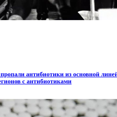
а на примере антибиотиков
 пропали антибиотики из основной линей
егионов с антибиотиками