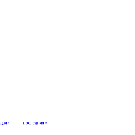
щая ›
последняя »