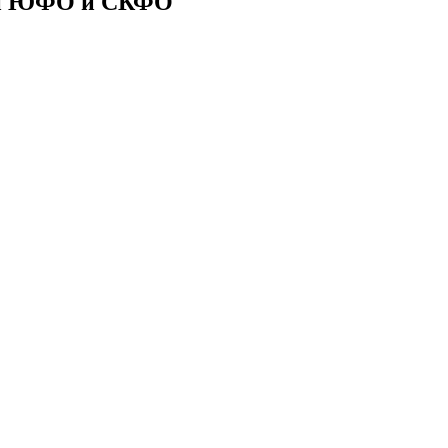
ии ЮФО и СКФО