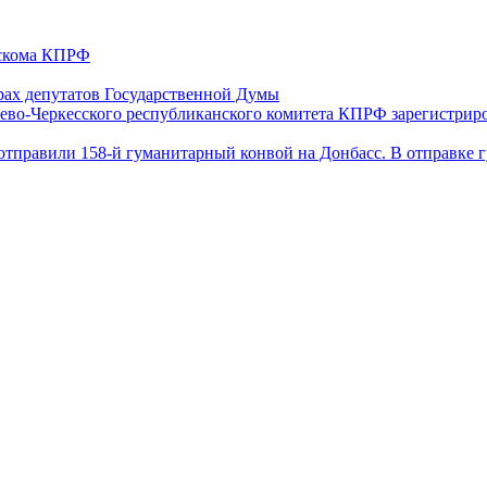
ескома КПРФ
ах депутатов Государственной Думы
ево-Черкесского республиканского комитета КПРФ зарегистрир
отправили 158-й гуманитарный конвой на Донбасс. В отправке 