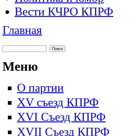
Вести КЧРО КПРФ
Главная
Вы здесь
Поиск
Форма поиска
Меню
О партии
XV съезд КПРФ
XVI Съезд КПРФ
XVII Cъезд КПРФ