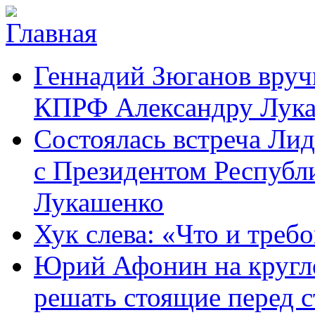
Перейти к основному содержанию
Карачаево-
Новости,
Геннадий Зюганов вру
Черкесское
аргументы,
республиканское
факты
отделение
КПРФ Александру Лук
Коммунистической
партии Российской
Состоялась встреча Ли
Федерации
с Президентом Республ
Лукашенко
Хук слева: «Что и требо
Юрий Афонин на кругло
решать стоящие перед с