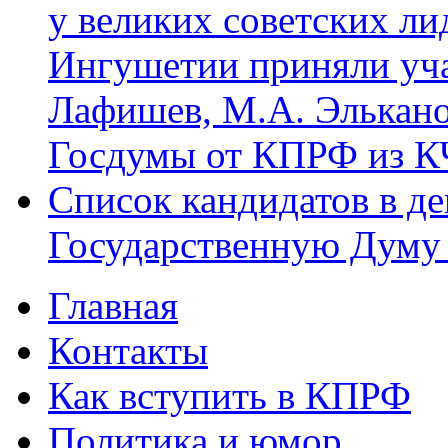
у великих советских ли
Ингушетии приняли уча
Лафишев, М.А. Элькано
Госдумы от КПРФ из К
Список кандидатов в д
Государственную Думу 
Главная
Главное меню
Контакты
Как вступить в КПРФ
Политика и юмор