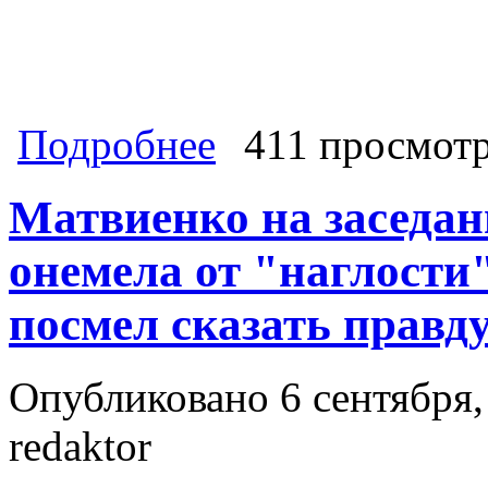
о Губернатор-коммунист добился, ч
Подробнее
411 просмот
вздувать себе зарплаты
Матвиенко на заседа
онемела от "наглости
посмел сказать правд
Опубликовано 6 сентября,
redaktor