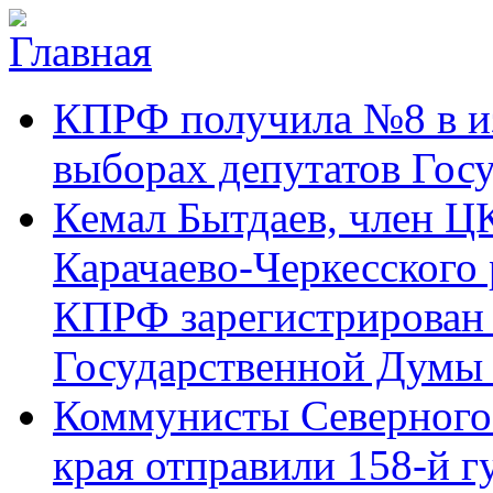
Перейти к основному содержанию
Карачаево-
Новости,
КПРФ получила №8 в и
Черкесское
аргументы,
республиканское
факты
отделение
выборах депутатов Гос
Коммунистической
партии Российской
Кемал Бытдаев, член Ц
Федерации
Карачаево-Черкесского
КПРФ зарегистрирован 
Государственной Думы
Коммунисты Северного 
края отправили 158-й 