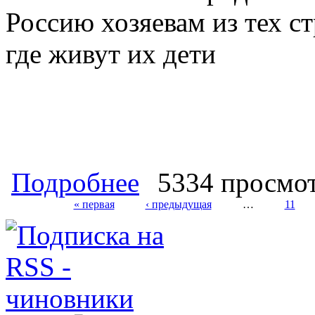
о Госчиновники продают Россию хозя
Подробнее
5334 просмо
чтобы мы узнали, чем нас кормят. 
продукцию), в три раза обгонит ин
« первая
‹ предыдущая
…
11
Страницы