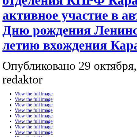
отделения КПРФ Кара
активное участие в а
Дню рождения Ленинск
летию вхождения Кара
Опубликовано 29 октября,
redaktor
View the full image
View the full image
View the full image
View the full image
View the full image
View the full image
View the full image
View the full image