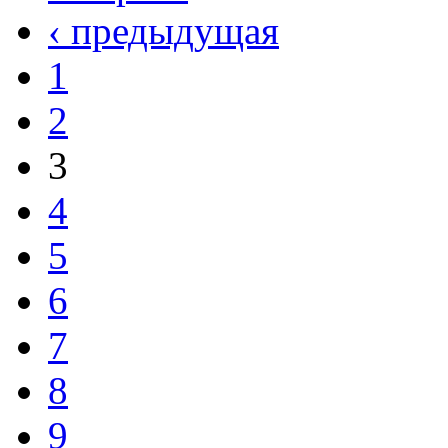
‹ предыдущая
1
2
3
4
5
6
7
8
9