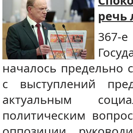
Спок
речь
36
Госу
началось предельно 
с выступлений пре
актуальным социа
политическим вопрос
оппозиции, руковод