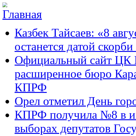
Перейти к основному содержанию
Карачаево-
Новости,
Казбек Тайсаев: «8 авгу
Черкесское
аргументы,
республиканское
факты
отделение
останется датой скорби
Коммунистической
партии Российской
Официальный сайт ЦК 
Федерации
расширенное бюро Кара
КПРФ
Орел отметил День гор
КПРФ получила №8 в и
выборах депутатов Гос