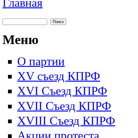
Главная
Вы здесь
Поиск
Форма поиска
Меню
О партии
XV съезд КПРФ
XVI Съезд КПРФ
XVII Cъезд КПРФ
XVIII Cъезд КПРФ
Акции протеста