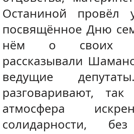
Останиной провёл у
посвящённое Дню сем
нём о своих за
рассказывали Шамано
ведущие депута
разговаривают, так
атмосфера искре
солидарности, бе