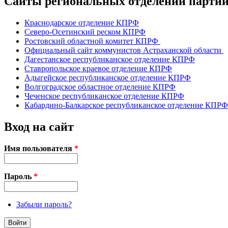
Сайты региональных отделений парт
Краснодарское отделение КПРФ
Северо-Осетинский реском КПРФ
Ростовский областной комитет КПРФ
Официальный сайт коммунистов Астраханской области
Дагестанское республиканское отделение КПРФ
Ставропольское краевое отделение КПРФ
Адыгейское республиканское отделение КПРФ
Волгоградское областное отделение КПРФ
Чеченское республиканское отделение КПРФ
Кабардино-Балкарское республиканское отделение КПРФ
Вход на сайт
Имя пользователя
*
Пароль
*
Забыли пароль?