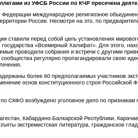
ллегами из УФСБ России по КЧР пресечена деяте
й Федерации международное религиозное объедине
территории России. Несмотря на это, по предварит
ии ставили перед собой цель установления мировог
 государства «Всемирный Халифат». Для этого, нах
аемые проводили собрания и встречи с другими прив
ы сообщества регулярно пропагандировали свою иде
течения.
адержаны более 60 предполагаемых участников экст
менение основ конституционного строя Российской 
по СКФО возбуждено уголовное дело по признакам п
агестан, Кабардино-Балкарской Республики, Карачае
зъяты экстремистская литература, гражданское глад