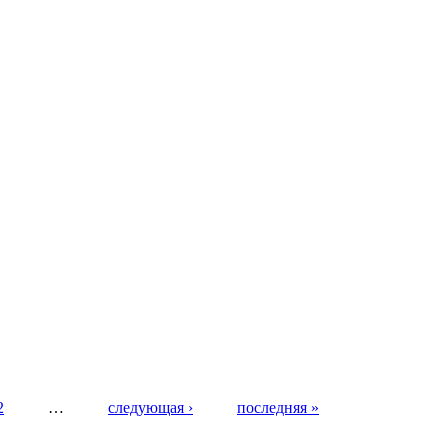
2
…
следующая ›
последняя »