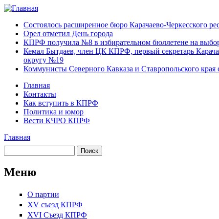
Перейти к основному содержанию
Карачаево-
Новости,
Состоялось расширенное бюро Карачаево-Черкесского р
Черкесское
аргументы,
Орел отметил День города
республиканское
факты
КПРФ получила №8 в избирательном бюллетене на выбор
отделение
Кемал Бытдаев, член ЦК КПРФ, первый секретарь Карача
Коммунистической
округу №19
партии Российской
Коммунисты Северного Кавказа и Ставропольского края 
Федерации
Главная
Контакты
Главное меню
Как вступить в КПРФ
Политика и юмор
Вести КЧРО КПРФ
Главная
Вы здесь
Поиск
Форма поиска
Меню
О партии
XV съезд КПРФ
XVI Съезд КПРФ