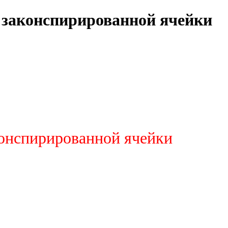
ь законспирированной ячейки
конспирированной ячейки