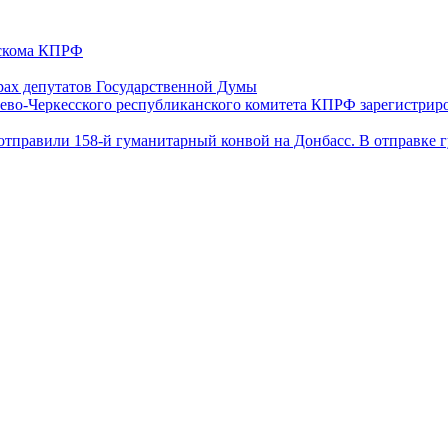
ескома КПРФ
ах депутатов Государственной Думы
ево-Черкесского республиканского комитета КПРФ зарегистрир
отправили 158-й гуманитарный конвой на Донбасс. В отправке 