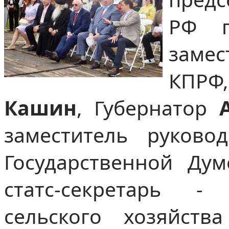
РФ п
заме
КПРФ
Кашин
, Губернатор
заместитель руков
Государственной Ду
статс-секретарь -
сельского хозяйст