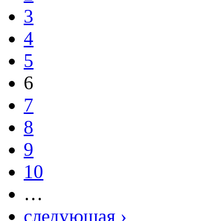
3
4
5
6
7
8
9
10
…
следующая ›