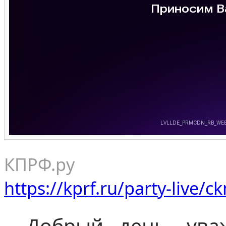
КПРФ.ру
https://kprf.ru/party-live/
- Добрый день, ува