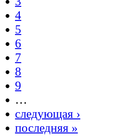
3
4
5
6
7
8
9
…
следующая ›
последняя »