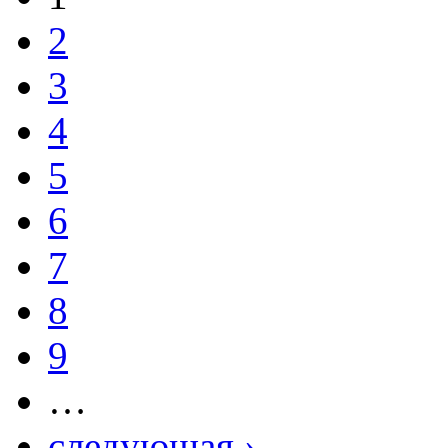
2
3
4
5
6
7
8
9
…
следующая ›