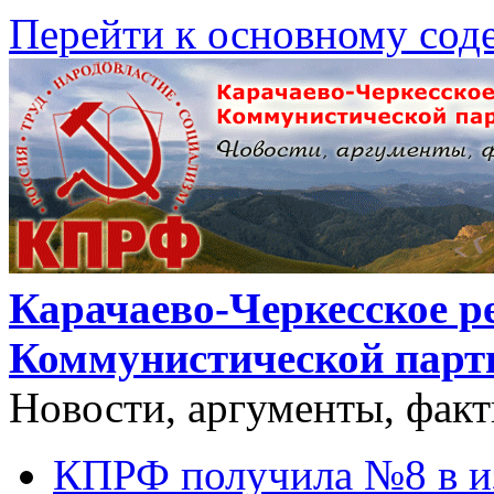
Перейти к основному со
Карачаево-Черкесское р
Коммунистической парт
Новости, аргументы, фак
КПРФ получила №8 в и