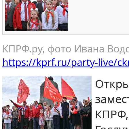
КПРФ.ру, фото Ивана Вод
https://kprf.ru/party-live/
Откр
заме
КПРФ