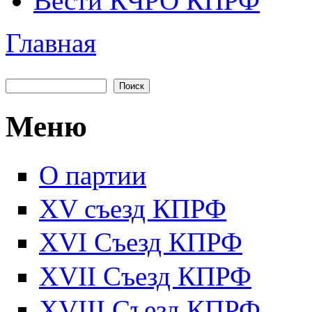
Вести КЧРО КПРФ
Главная
Вы здесь
Поиск
Форма поиска
Меню
О партии
XV съезд КПРФ
XVI Съезд КПРФ
XVII Cъезд КПРФ
XVIII Cъезд КПРФ