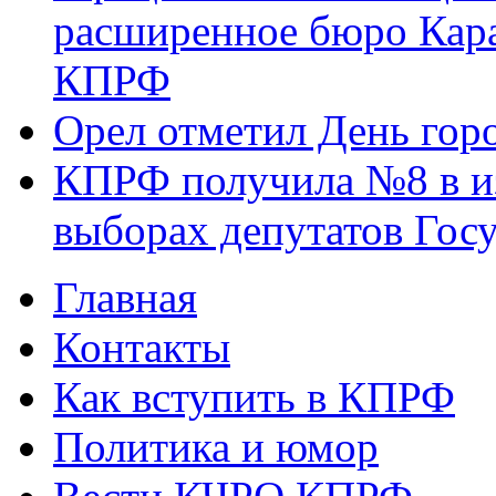
расширенное бюро Кара
КПРФ
Орел отметил День гор
КПРФ получила №8 в и
выборах депутатов Гос
Главная
Главное меню
Контакты
Как вступить в КПРФ
Политика и юмор