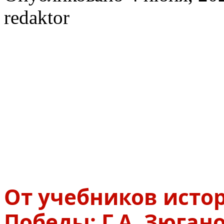
redaktor
От учебников исто
Победы: Г.А. Зюга