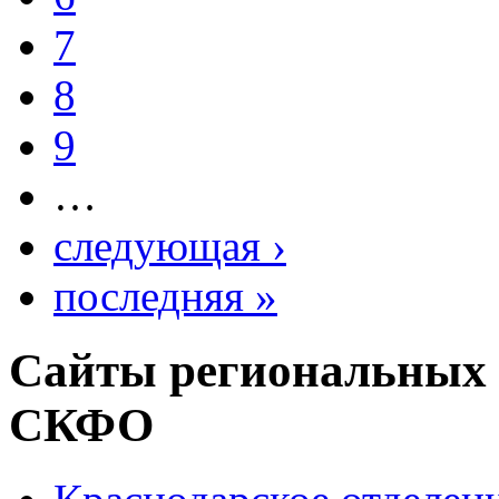
7
8
9
…
следующая ›
последняя »
Сайты региональных
СКФО