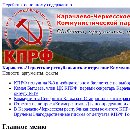
Перейти к основному содержанию
Карачаево-Черкесское республиканское отделение Коммуни
Новости, аргументы, факты
КПРФ получила №8 в избирательном бюллетене на выбор
Кемал Бытдаев, член ЦК КПРФ, первый секретарь Карача
округу №19
Коммунисты Северного Кавказа и Ставропольского края 
Ответил на вопрос «Коммерсанта». Для неопределивших
В Карачаево-Черкесском республиканском комитете КПР
Вручены Благодарственные письма от депутата КПРФ Г
Главное меню