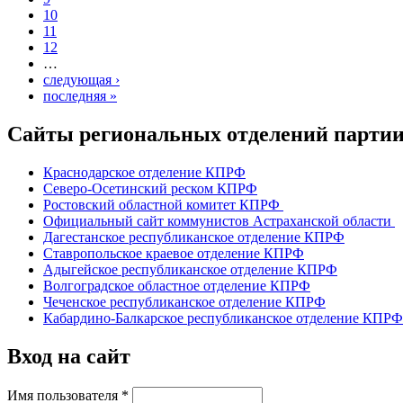
10
11
12
…
следующая ›
последняя »
Сайты региональных отделений парт
Краснодарское отделение КПРФ
Северо-Осетинский реском КПРФ
Ростовский областной комитет КПРФ
Официальный сайт коммунистов Астраханской области
Дагестанское республиканское отделение КПРФ
Ставропольское краевое отделение КПРФ
Адыгейское республиканское отделение КПРФ
Волгоградское областное отделение КПРФ
Чеченское республиканское отделение КПРФ
Кабардино-Балкарское республиканское отделение КПРФ
Вход на сайт
Имя пользователя
*