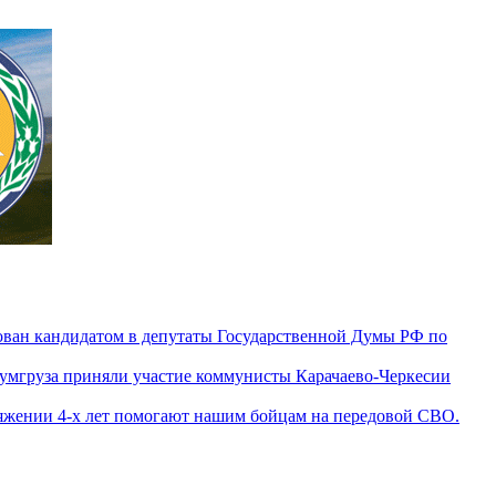
ован кандидатом в депутаты Государственной Думы РФ по
гумгруза приняли участие коммунисты Карачаево-Черкесии
яжении 4-х лет помогают нашим бойцам на передовой СВО.