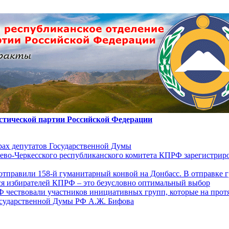
стической партии Российской Федерации
ах депутатов Государственной Думы
ево-Черкесского республиканского комитета КПРФ зарегистрир
отправили 158-й гуманитарный конвой на Донбасс. В отправке 
ся избирателей КПРФ – это безусловно оптимальный выбор
Ф чествовали участников инициативных групп, которые на прот
осударственной Думы РФ А.Ж. Бифова