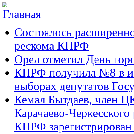
Перейти к основному содержанию
Карачаево-
Новости,
Состоялось расширенно
Черкесское
аргументы,
республиканское
факты
отделение
рескома КПРФ
Коммунистической
партии Российской
Орел отметил День гор
Федерации
КПРФ получила №8 в и
выборах депутатов Гос
Кемал Бытдаев, член Ц
Карачаево-Черкесского
КПРФ зарегистрирован 