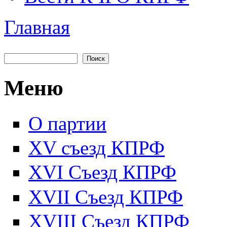
Главная
Вы здесь
Поиск
Форма поиска
Меню
О партии
XV съезд КПРФ
XVI Съезд КПРФ
XVII Cъезд КПРФ
XVIII Cъезд КПРФ