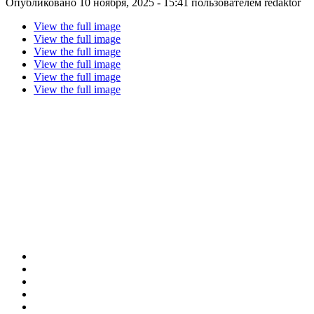
Опубликовано 10 ноября, 2025 - 15:41 пользователем
redaktor
View the full image
View the full image
View the full image
View the full image
View the full image
View the full image