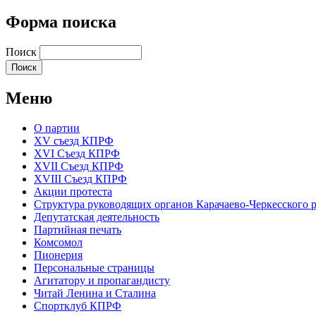
Форма поиска
Поиск
Меню
О партии
XV съезд КПРФ
XVI Съезд КПРФ
XVII Cъезд КПРФ
XVIII Cъезд КПРФ
Акции протеста
Структура руководящих органов Карачаево-Черкесского
Депутатская деятельность
Партийная печать
Комсомол
Пионерия
Персональные страницы
Агитатору и пропагандисту
Читай Ленина и Сталина
Спортклуб КПРФ