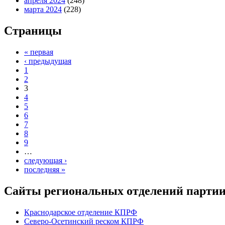
апреля 2024
(248)
марта 2024
(228)
Страницы
« первая
‹ предыдущая
1
2
3
4
5
6
7
8
9
…
следующая ›
последняя »
Сайты региональных отделений парт
Краснодарское отделение КПРФ
Северо-Осетинский реском КПРФ