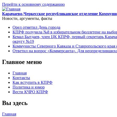
Перейти к основному содержанию
Карачаево-Черкесское республиканское отделение Коммуни
Новости, аргументы, факты
Орел отметил День города
КПРФ получила №8 в избирательном бюллетене на выбор
Кемал Бытдаев, член ЦК КПРФ, первый секретарь Карача
округу №19
Коммунисты Северного Кавказа и Ставропольского края 
Ответил на вопрос «Коммерсанта». Для неопределивших
Главное меню
Главная
Контакты
Как вступить в КПРФ
Политика и юмор
Вести КЧРО КПРФ
Вы здесь
Главная