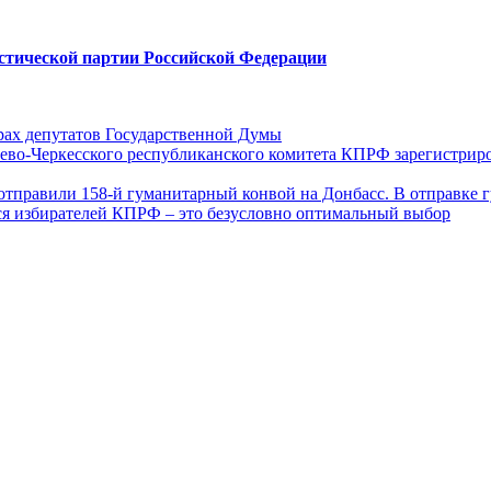
стической партии Российской Федерации
ах депутатов Государственной Думы
ево-Черкесского республиканского комитета КПРФ зарегистрир
отправили 158-й гуманитарный конвой на Донбасс. В отправке 
ся избирателей КПРФ – это безусловно оптимальный выбор