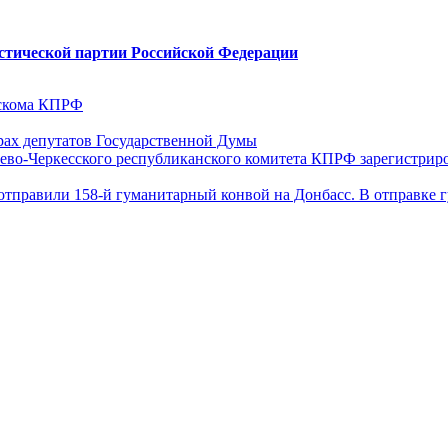
стической партии Российской Федерации
ескома КПРФ
ах депутатов Государственной Думы
ево-Черкесского республиканского комитета КПРФ зарегистрир
отправили 158-й гуманитарный конвой на Донбасс. В отправке 