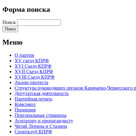
Форма поиска
Поиск
Меню
О партии
XV съезд КПРФ
XVI Съезд КПРФ
XVII Cъезд КПРФ
XVIII Cъезд КПРФ
Акции протеста
Структура руководящих органов Карачаево-Черкесского
Депутатская деятельность
Партийная печать
Комсомол
Пионерия
Персональные страницы
Агитатору и пропагандисту
Читай Ленина и Сталина
Спортклуб КПРФ