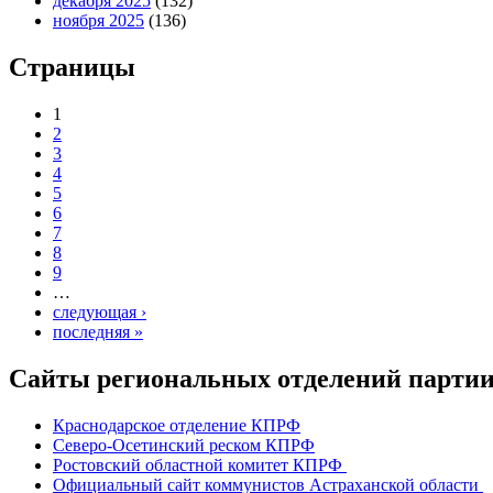
декабря 2025
(132)
ноября 2025
(136)
Страницы
1
2
3
4
5
6
7
8
9
…
следующая ›
последняя »
Сайты региональных отделений парт
Краснодарское отделение КПРФ
Северо-Осетинский реском КПРФ
Ростовский областной комитет КПРФ
Официальный сайт коммунистов Астраханской области