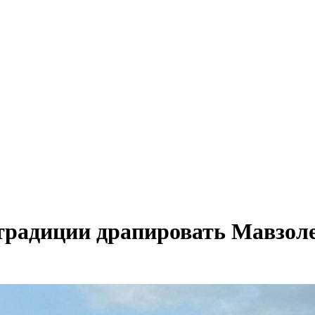
 традиции драпировать Мавзол