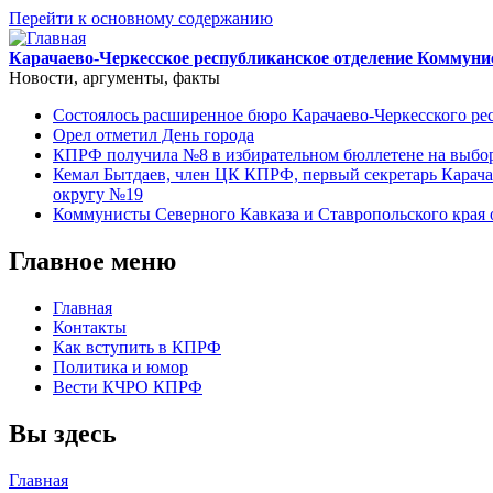
Перейти к основному содержанию
Карачаево-Черкесское республиканское отделение Коммуни
Новости, аргументы, факты
Состоялось расширенное бюро Карачаево-Черкесского р
Орел отметил День города
КПРФ получила №8 в избирательном бюллетене на выбор
Кемал Бытдаев, член ЦК КПРФ, первый секретарь Карача
округу №19
Коммунисты Северного Кавказа и Ставропольского края 
Главное меню
Главная
Контакты
Как вступить в КПРФ
Политика и юмор
Вести КЧРО КПРФ
Вы здесь
Главная