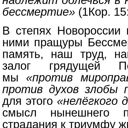
бессмертие»
(1Кор. 15
В степях Новороссии 
ними пращуры Бессмер
память, наш труд, н
залог грядущей П
мы
«против миропра
против духов злобы 
для этого
«нелёгкого 
смысл нынешнего п
страдания к триумфу ж