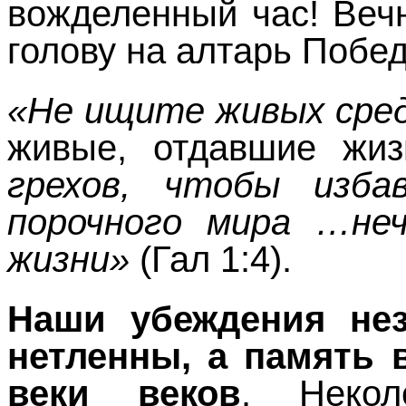
вожделенный час! Веч
голову на алтарь Побе
«Не ищите живых сре
живые, отдавшие жиз
грехов, чтобы изб
порочного мира …неч
жизни»
(Гал 1:4).
Наши убеждения не
нетленны, а память в
веки веков
. Неко