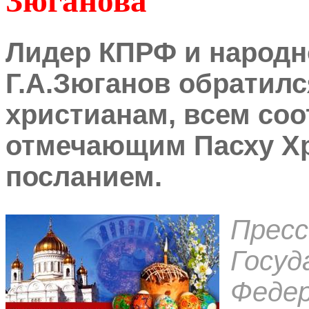
Зюганова
Лидер КПРФ и народн
Г.А.Зюганов обратил
христианам, всем соо
отмечающим Пасху Х
посланием.
Пресс
Госуд
Федер