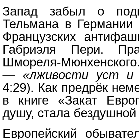
Запад забыл о подв
Тельмана в Германии 
Французских антифаш
Габриэля Пери. Пра
Шмореля-Мюнхенского.
—
«лживости уст и 
4:29). Как предрёк не
в книге «Закат Европ
душу, стала бездушной
Европейский обывате