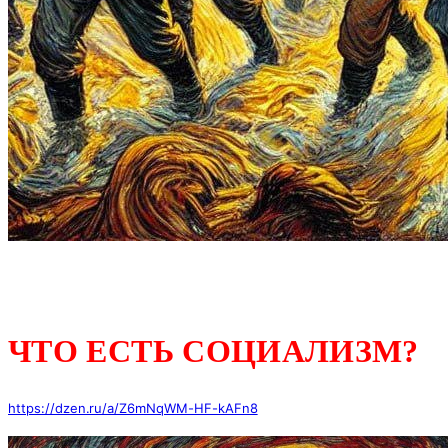
ЧТО ЕСТЬ СОЦИАЛИЗМ?
https://dzen.ru/a/Z6mNqWM-HF-kAFn8