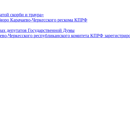
датой скорби и траура»
юро Карачаево-Черкесского рескома КПРФ
ах депутатов Государственной Думы
ево-Черкесского республиканского комитета КПРФ зарегистрир