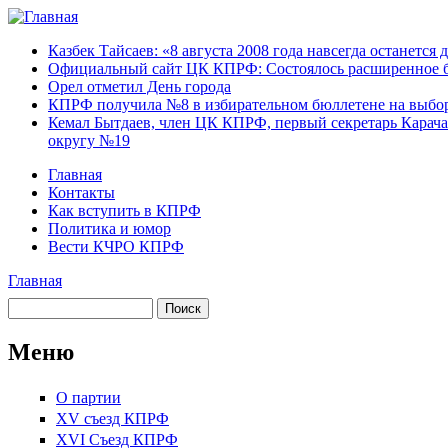
Перейти к основному содержанию
Карачаево-
Новости,
Казбек Тайсаев: «8 августа 2008 года навсегда останется 
Черкесское
аргументы,
Официальный сайт ЦК КПРФ: Состоялось расширенное б
республиканское
факты
Орел отметил День города
отделение
КПРФ получила №8 в избирательном бюллетене на выбор
Коммунистической
Кемал Бытдаев, член ЦК КПРФ, первый секретарь Карача
партии Российской
округу №19
Федерации
Главная
Контакты
Главное меню
Как вступить в КПРФ
Политика и юмор
Вести КЧРО КПРФ
Главная
Вы здесь
Поиск
Форма поиска
Меню
О партии
XV съезд КПРФ
XVI Съезд КПРФ