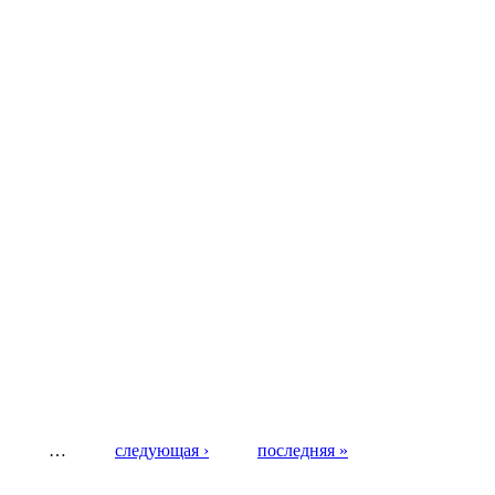
…
следующая ›
последняя »