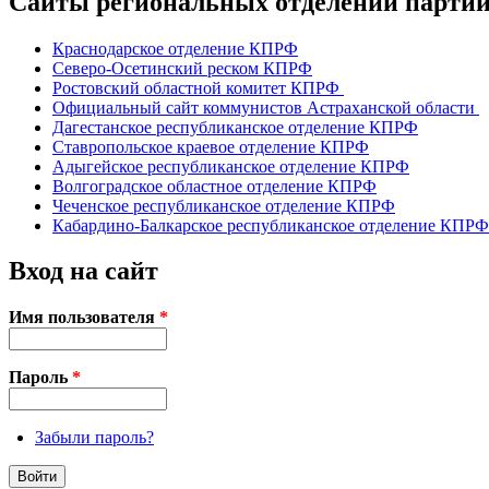
Сайты региональных отделений парт
Краснодарское отделение КПРФ
Северо-Осетинский реском КПРФ
Ростовский областной комитет КПРФ
Официальный сайт коммунистов Астраханской области
Дагестанское республиканское отделение КПРФ
Ставропольское краевое отделение КПРФ
Адыгейское республиканское отделение КПРФ
Волгоградское областное отделение КПРФ
Чеченское республиканское отделение КПРФ
Кабардино-Балкарское республиканское отделение КПРФ
Вход на сайт
Имя пользователя
*
Пароль
*
Забыли пароль?