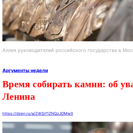
Аллея руководителей российского государства в Мос
Аргументы недели
Время собирать камни: об у
Ленина
https://dzen.ru/a/Z4tSrf1ZNQzJDMw0