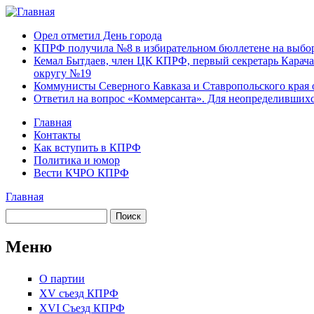
Перейти к основному содержанию
Карачаево-
Новости,
Орел отметил День города
Черкесское
аргументы,
КПРФ получила №8 в избирательном бюллетене на выбор
республиканское
факты
Кемал Бытдаев, член ЦК КПРФ, первый секретарь Карача
отделение
округу №19
Коммунистической
Коммунисты Северного Кавказа и Ставропольского края 
партии Российской
Ответил на вопрос «Коммерсанта». Для неопределивших
Федерации
Главная
Контакты
Главное меню
Как вступить в КПРФ
Политика и юмор
Вести КЧРО КПРФ
Главная
Вы здесь
Поиск
Форма поиска
Меню
О партии
XV съезд КПРФ
XVI Съезд КПРФ