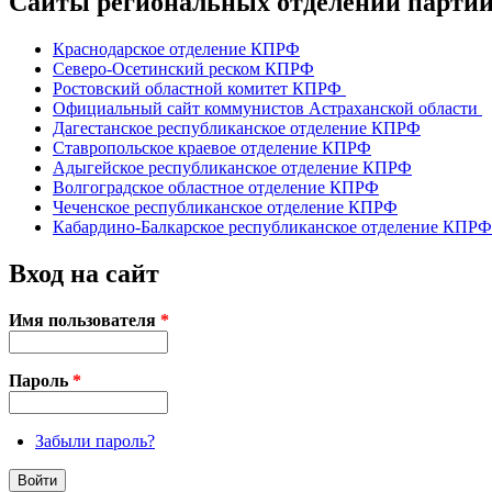
Сайты региональных отделений парт
Краснодарское отделение КПРФ
Северо-Осетинский реском КПРФ
Ростовский областной комитет КПРФ
Официальный сайт коммунистов Астраханской области
Дагестанское республиканское отделение КПРФ
Ставропольское краевое отделение КПРФ
Адыгейское республиканское отделение КПРФ
Волгоградское областное отделение КПРФ
Чеченское республиканское отделение КПРФ
Кабардино-Балкарское республиканское отделение КПРФ
Вход на сайт
Имя пользователя
*
Пароль
*
Забыли пароль?