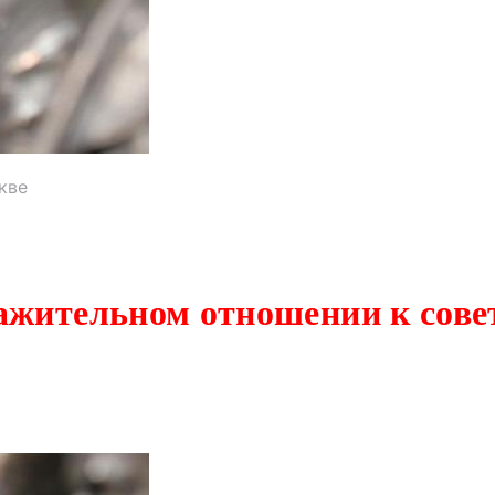
кве
важительном отношении к сов