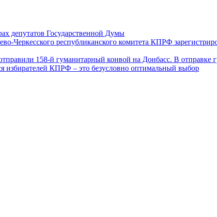
ах депутатов Государственной Думы
ево-Черкесского республиканского комитета КПРФ зарегистрир
отправили 158-й гуманитарный конвой на Донбасс. В отправке 
ся избирателей КПРФ – это безусловно оптимальный выбор