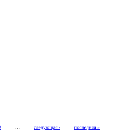
2
…
следующая ›
последняя »