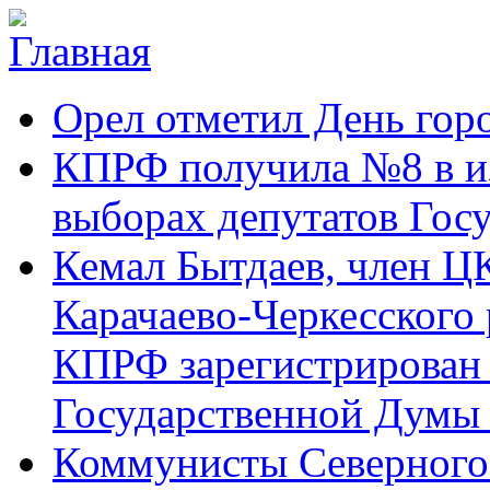
Перейти к основному содержанию
Карачаево-
Новости,
Орел отметил День гор
Черкесское
аргументы,
республиканское
факты
отделение
КПРФ получила №8 в и
Коммунистической
партии Российской
выборах депутатов Гос
Федерации
Кемал Бытдаев, член Ц
Карачаево-Черкесского
КПРФ зарегистрирован 
Государственной Думы
Коммунисты Северного 