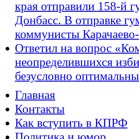
края отправили 158-й 
Донбасс. В отправке гу
коммунисты Карачаево
Ответил на вопрос «Ко
неопределившихся изби
безусловно оптимальн
Главная
Главное меню
Контакты
Как вступить в КПРФ
Политика и юмор