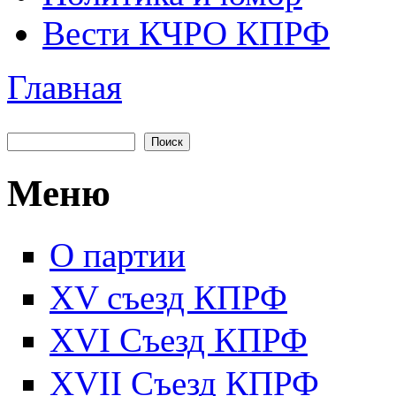
Вести КЧРО КПРФ
Главная
Вы здесь
Поиск
Форма поиска
Меню
О партии
XV съезд КПРФ
XVI Съезд КПРФ
XVII Cъезд КПРФ