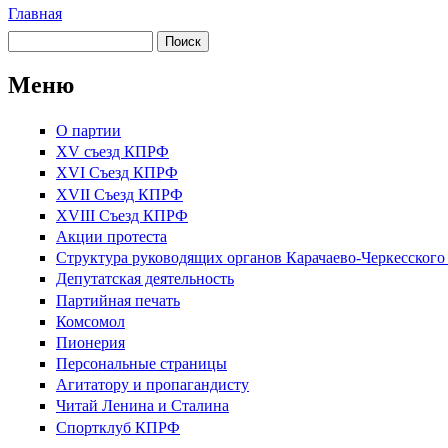
Главная
Вы здесь
Поиск
Форма поиска
Меню
О партии
XV съезд КПРФ
XVI Съезд КПРФ
XVII Cъезд КПРФ
XVIII Cъезд КПРФ
Акции протеста
Структура руководящих органов Карачаево-Черкесског
Депутатская деятельность
Партийная печать
Комсомол
Пионерия
Персональные страницы
Агитатору и пропагандисту
Читай Ленина и Сталина
Спортклуб КПРФ