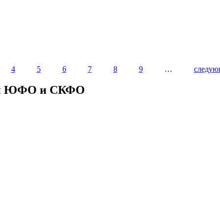
4
5
6
7
8
9
…
следую
ии ЮФО и СКФО