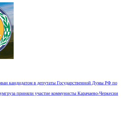
ован кандидатом в депутаты Государственной Думы РФ по
гумгруза приняли участие коммунисты Карачаево-Черкесии