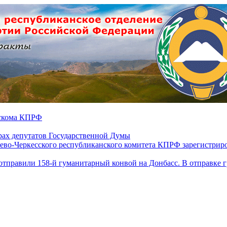
ескома КПРФ
ах депутатов Государственной Думы
ево-Черкесского республиканского комитета КПРФ зарегистрир
отправили 158-й гуманитарный конвой на Донбасс. В отправке 