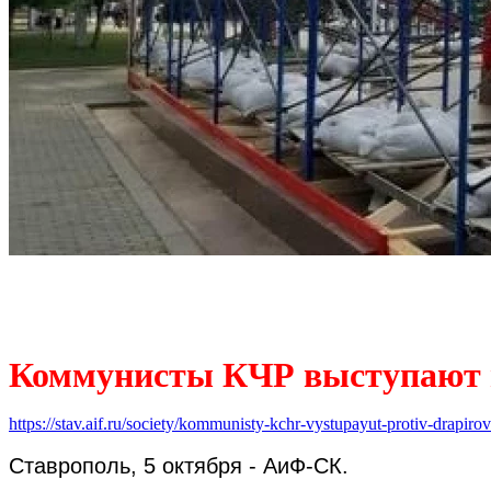
Коммунисты КЧР выступают п
https://stav.aif.ru/society/kommunisty-kchr-vystupayut-protiv-drapirovk
Ставрополь, 5 октября - АиФ-СК.