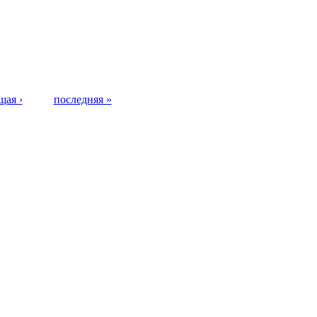
щая ›
последняя »