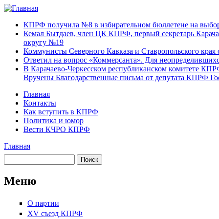
Перейти к основному содержанию
Карачаево-
Новости,
КПРФ получила №8 в избирательном бюллетене на выбор
Черкесское
аргументы,
Кемал Бытдаев, член ЦК КПРФ, первый секретарь Карача
республиканское
факты
округу №19
отделение
Коммунисты Северного Кавказа и Ставропольского края 
Коммунистической
Ответил на вопрос «Коммерсанта». Для неопределивших
партии Российской
В Карачаево-Черкесском республиканском комитете КПР
Федерации
Вручены Благодарственные письма от депутата КПРФ Г
Главная
Контакты
Главное меню
Как вступить в КПРФ
Политика и юмор
Вести КЧРО КПРФ
Главная
Вы здесь
Поиск
Форма поиска
Меню
О партии
XV съезд КПРФ