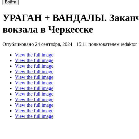
УРАГАН + ВАНДАЛЫ. Заканчи
вокзала в Черкесске
Опубликовано 24 сентября, 2024 - 15:11 пользователем
redaktor
View the full image
View the full image
View the full image
View the full image
View the full image
View the full image
View the full image
View the full image
View the full image
View the full image
View the full image
View the full image