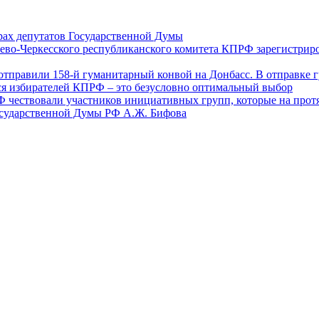
ах депутатов Государственной Думы
ево-Черкесского республиканского комитета КПРФ зарегистрир
отправили 158-й гуманитарный конвой на Донбасс. В отправке 
ся избирателей КПРФ – это безусловно оптимальный выбор
Ф чествовали участников инициативных групп, которые на прот
осударственной Думы РФ А.Ж. Бифова