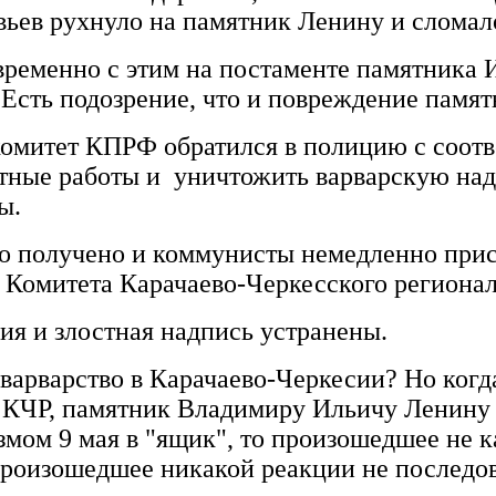
евьев рухнуло на памятник Ленину и сломал
временно с этим на постаменте памятника
. Есть подозрение, что и повреждение пам
омитет КПРФ обратился в полицию с соот
тные работы и уничтожить варварскую надп
ы.
ло получено и коммунисты немедленно прис
ь Комитета Карачаево-Черкесского региона
ия и злостная надпись устранены.
варварство в Карачаево-Черкесии? Но когда
 КЧР, памятник Владимиру Ильичу Ленину 
ом 9 мая в "ящик", то произошедшее не к
 произошедшее никакой реакции не последов