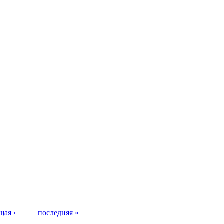
щая ›
последняя »