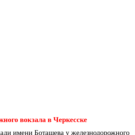
ного вокзала в Черкесске
ощади имени Боташева у железнодорожного