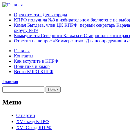
Перейти к основному содержанию
Карачаево-
Новости,
Орел отметил День города
Черкесское
аргументы,
КПРФ получила №8 в избирательном бюллетене на выбор
республиканское
факты
Кемал Бытдаев, член ЦК КПРФ, первый секретарь Карача
отделение
округу №19
Коммунистической
Коммунисты Северного Кавказа и Ставропольского края 
партии Российской
Ответил на вопрос «Коммерсанта». Для неопределивших
Федерации
Главная
Контакты
Главное меню
Как вступить в КПРФ
Политика и юмор
Вести КЧРО КПРФ
Главная
Вы здесь
Поиск
Форма поиска
Меню
О партии
XV съезд КПРФ
XVI Съезд КПРФ