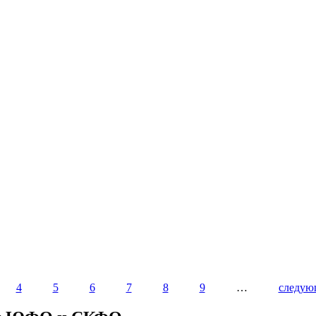
4
5
6
7
8
9
…
следую