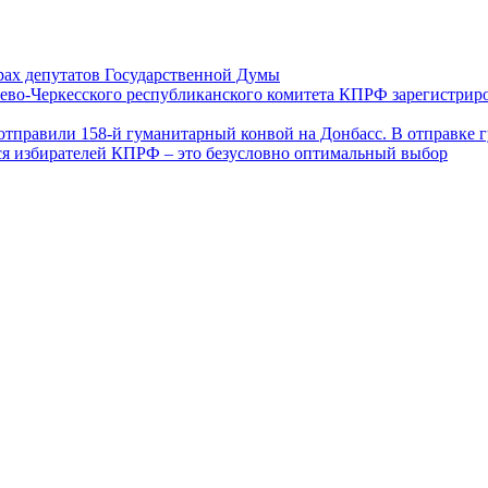
ах депутатов Государственной Думы
ево-Черкесского республиканского комитета КПРФ зарегистрир
отправили 158-й гуманитарный конвой на Донбасс. В отправке 
ся избирателей КПРФ – это безусловно оптимальный выбор