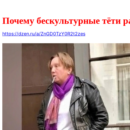
Почему бескультурные тёти р
https://dzen.ru/a/ZnGD0TzY0R2t2zes