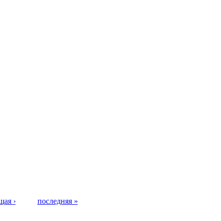
щая ›
последняя »