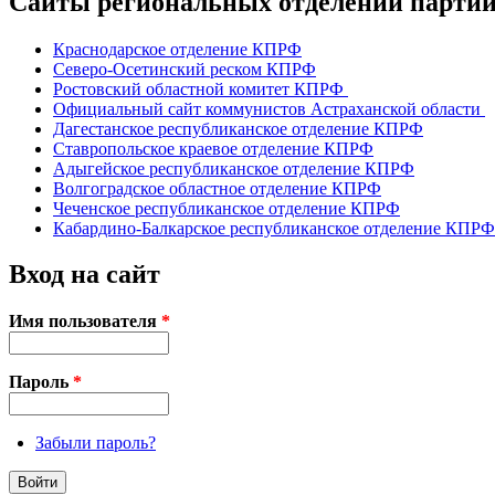
Сайты региональных отделений парт
Краснодарское отделение КПРФ
Северо-Осетинский реском КПРФ
Ростовский областной комитет КПРФ
Официальный сайт коммунистов Астраханской области
Дагестанское республиканское отделение КПРФ
Ставропольское краевое отделение КПРФ
Адыгейское республиканское отделение КПРФ
Волгоградское областное отделение КПРФ
Чеченское республиканское отделение КПРФ
Кабардино-Балкарское республиканское отделение КПРФ
Вход на сайт
Имя пользователя
*
Пароль
*
Забыли пароль?