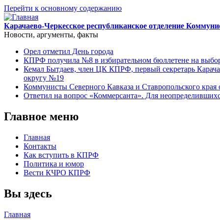
Перейти к основному содержанию
Карачаево-Черкесское республиканское отделение Коммуни
Новости, аргументы, факты
Орел отметил День города
КПРФ получила №8 в избирательном бюллетене на выбор
Кемал Бытдаев, член ЦК КПРФ, первый секретарь Карача
округу №19
Коммунисты Северного Кавказа и Ставропольского края 
Ответил на вопрос «Коммерсанта». Для неопределивших
Главное меню
Главная
Контакты
Как вступить в КПРФ
Политика и юмор
Вести КЧРО КПРФ
Вы здесь
Главная