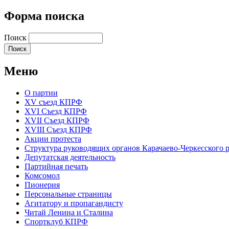
Форма поиска
Поиск
Меню
О партии
XV съезд КПРФ
XVI Съезд КПРФ
XVII Cъезд КПРФ
XVIII Cъезд КПРФ
Акции протеста
Структура руководящих органов Карачаево-Черкесского
Депутатская деятельность
Партийная печать
Комсомол
Пионерия
Персональные страницы
Агитатору и пропагандисту
Читай Ленина и Сталина
Спортклуб КПРФ