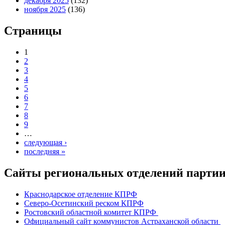
декабря 2025
(132)
ноября 2025
(136)
Страницы
1
2
3
4
5
6
7
8
9
…
следующая ›
последняя »
Сайты региональных отделений парт
Краснодарское отделение КПРФ
Северо-Осетинский реском КПРФ
Ростовский областной комитет КПРФ
Официальный сайт коммунистов Астраханской области