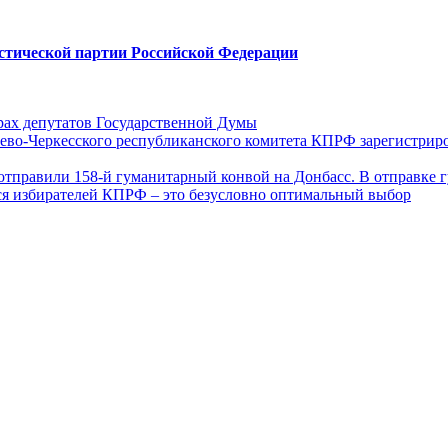
стической партии Российской Федерации
ах депутатов Государственной Думы
ево-Черкесского республиканского комитета КПРФ зарегистрир
отправили 158-й гуманитарный конвой на Донбасс. В отправке 
ся избирателей КПРФ – это безусловно оптимальный выбор