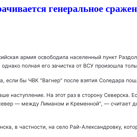
рачивается генеральное сражен
сийская армия освободила населенный пункт Раздол
 однако полная его зачистка от ВСУ произошла толь
, если бы ЧВК "Вагнер" после взятия Соледара пошл
аше наступление. На этот раз в сторону Северска. Е
 север — между Лиманом и Кременной", — считает д
нска, в частности, на село Рай-Александровку, кот