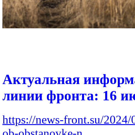
Актуальная информа
линии фронта: 16 и
https://news-front.su/2024
ob-obstanovke-n...