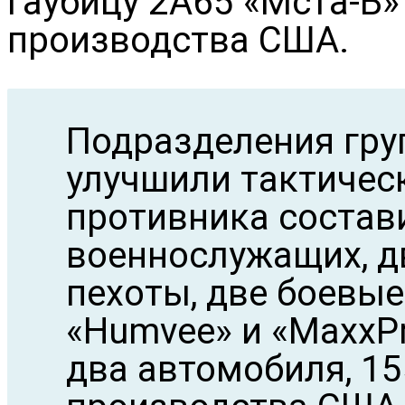
гаубицу 2А65 «Мста-Б»
производства США.
Подразделения гру
улучшили тактичес
противника состав
военнослужащих, 
пехоты, две боевы
«Humvee» и «MaxxP
два автомобиля, 1