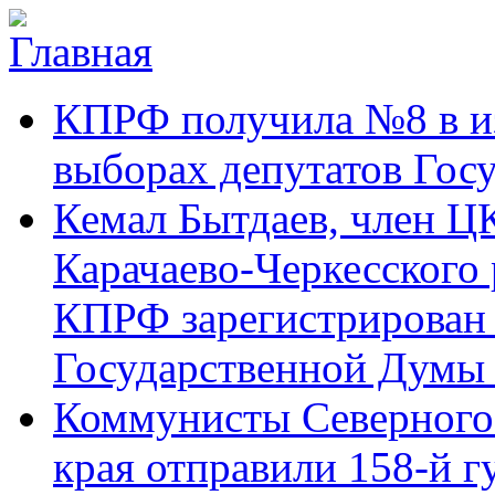
Перейти к основному содержанию
Карачаево-
Новости,
КПРФ получила №8 в и
Черкесское
аргументы,
республиканское
факты
отделение
выборах депутатов Гос
Коммунистической
партии Российской
Кемал Бытдаев, член Ц
Федерации
Карачаево-Черкесского
КПРФ зарегистрирован 
Государственной Думы
Коммунисты Северного 
края отправили 158-й 