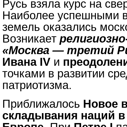
Русь взяла курс на све
Наиболее успешными в
земель оказались моск
Возникает
религиозно
«Москва — третий Р
Ивана IV
и
преодолен
точками в развитии сре
патриотизма.
Приближалось
Новое 
складывания наций в
Европе.
При
Петре I
па