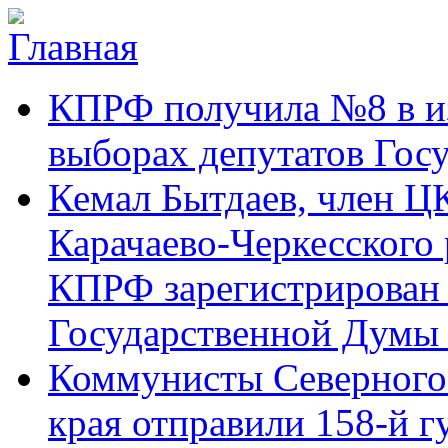
Перейти к основному содержанию
Карачаево-
Новости,
КПРФ получила №8 в и
Черкесское
аргументы,
республиканское
факты
отделение
выборах депутатов Гос
Коммунистической
партии Российской
Кемал Бытдаев, член Ц
Федерации
Карачаево-Черкесского
КПРФ зарегистрирован 
Государственной Думы
Коммунисты Северного 
края отправили 158-й 