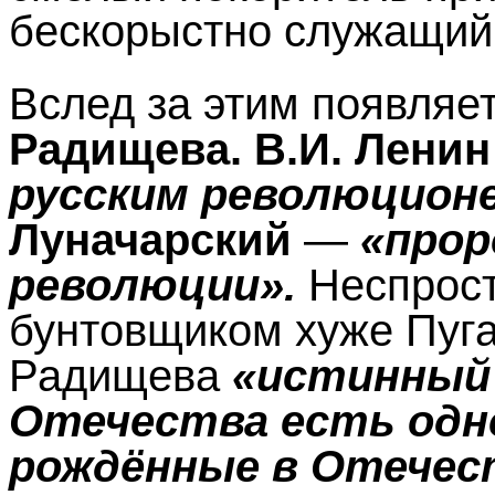
бескорыстно служащий
Вслед за этим появляе
Радищева.
В.И. Ленин
русским революцион
Луначарский
—
«прор
революции».
Неспрост
бунтовщиком хуже Пуга
Радищева
«истинный 
Отечества есть одно
рождённые в Отечес