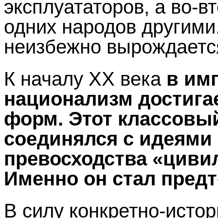
эксплуататоров, а во-в
одних народов другими.
неизбежно вырождаетс
К началу ХХ века
в им
национализм достигае
форм. Этот классовы
соединялся с идеями 
превосходства «циви
Именно он стал пред
В силу конкретно-исто