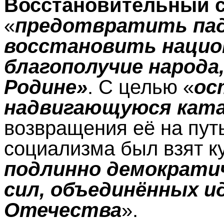
Восстановительный 
«
предотвратить пад
восстановить нацио
благополучие народа,
Родине»
. С целью «
ос
надвигающуюся кат
возвращения её на пут
социализма был взят к
подлинно демократи
сил, объединённых и
Отечества
».