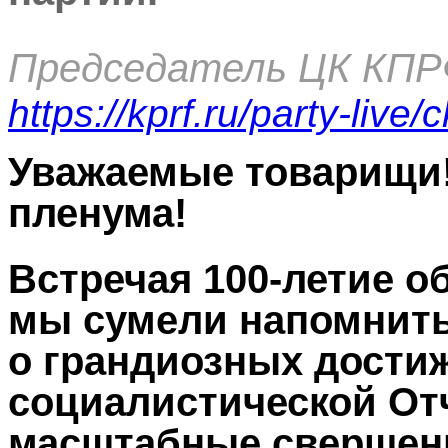
Председатель ЦК КПРФ
https://kprf.ru/party-liv
Уважаемые товарищи!
пленума!
Встречая 100-летие о
мы сумели напомнит
о грандиозных дости
социалистической От
масштабные свершени