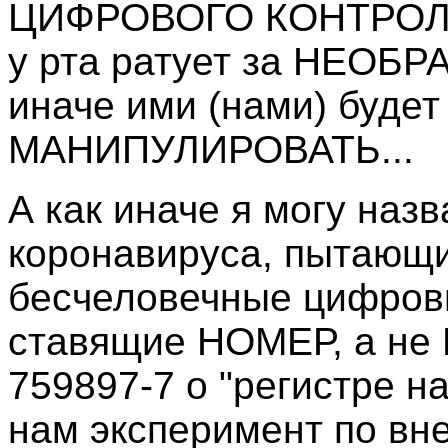
ЦИФРОВОГО КОНТРОЛЯ 
у рта ратует за НЕОБ
иначе ими (нами) будет
МАНИПУЛИРОВАТЬ...
А как иначе я могу наз
коронавируса, пытающи
бесчеловечные цифровы
ставящие НОМЕР, а не 
759897-7 о "регистре н
нам эксперимент по вн