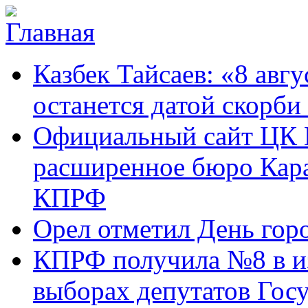
Перейти к основному содержанию
Карачаево-
Новости,
Казбек Тайсаев: «8 авгу
Черкесское
аргументы,
республиканское
факты
отделение
останется датой скорби
Коммунистической
партии Российской
Официальный сайт ЦК 
Федерации
расширенное бюро Кара
КПРФ
Орел отметил День гор
КПРФ получила №8 в и
выборах депутатов Гос