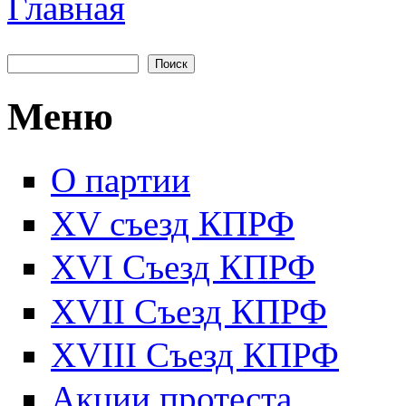
Главная
Вы здесь
Поиск
Форма поиска
Меню
О партии
XV съезд КПРФ
XVI Съезд КПРФ
XVII Cъезд КПРФ
XVIII Cъезд КПРФ
Акции протеста