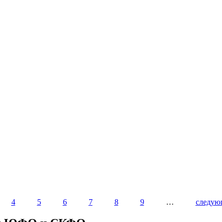
4
5
6
7
8
9
…
следую