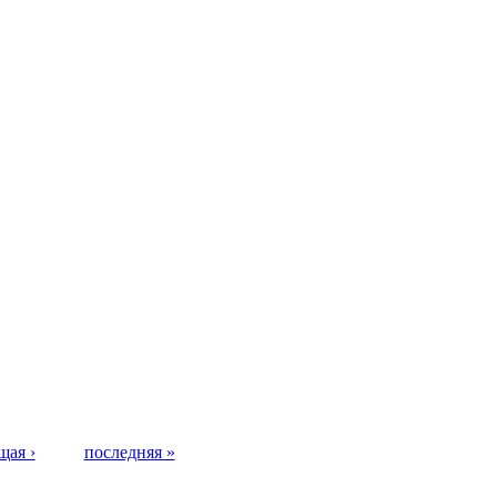
щая ›
последняя »