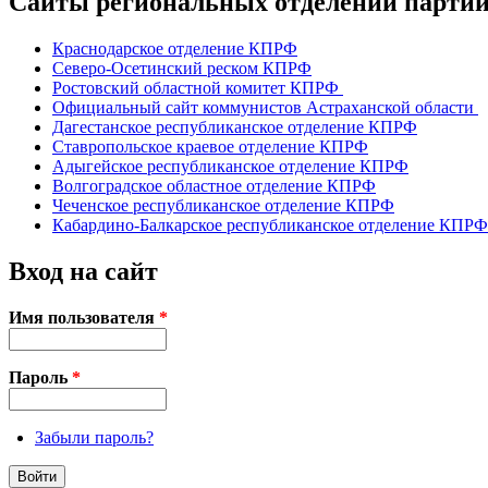
Сайты региональных отделений парт
Краснодарское отделение КПРФ
Северо-Осетинский реском КПРФ
Ростовский областной комитет КПРФ
Официальный сайт коммунистов Астраханской области
Дагестанское республиканское отделение КПРФ
Ставропольское краевое отделение КПРФ
Адыгейское республиканское отделение КПРФ
Волгоградское областное отделение КПРФ
Чеченское республиканское отделение КПРФ
Кабардино-Балкарское республиканское отделение КПРФ
Вход на сайт
Имя пользователя
*
Пароль
*
Забыли пароль?