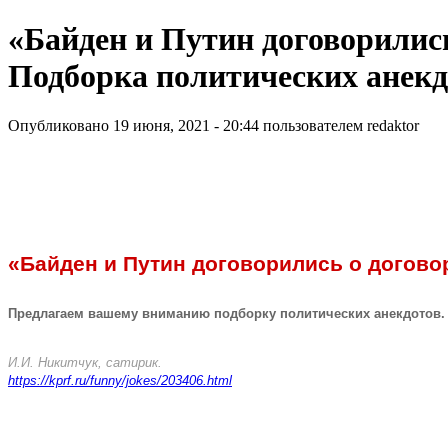
«Байден и Путин договорилис
Подборка политических анекд
Опубликовано 19 июня, 2021 - 20:44 пользователем
redaktor
«Байден и Путин договорились о догово
Предлагаем вашему вниманию подборку политических анекдотов.
И.И. Никитчук, сатирик.
https://kprf.ru/funny/jokes/203406.html