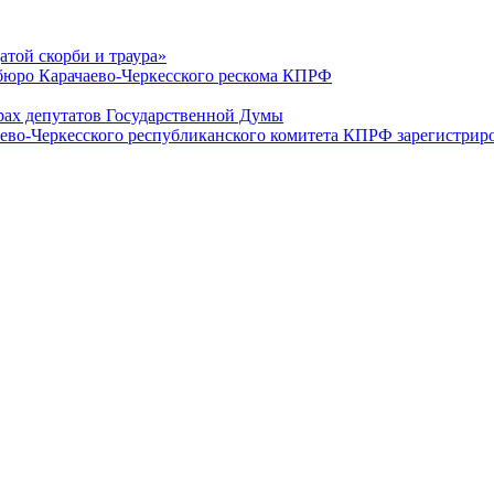
датой скорби и траура»
юро Карачаево-Черкесского рескома КПРФ
ах депутатов Государственной Думы
ево-Черкесского республиканского комитета КПРФ зарегистрир