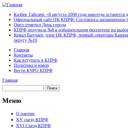
Перейти к основному содержанию
Карачаево-
Новости,
Казбек Тайсаев: «8 августа 2008 года навсегда останется 
Черкесское
аргументы,
Официальный сайт ЦК КПРФ: Состоялось расширенное б
республиканское
факты
Орел отметил День города
отделение
КПРФ получила №8 в избирательном бюллетене на выбор
Коммунистической
Кемал Бытдаев, член ЦК КПРФ, первый секретарь Карача
партии Российской
округу №19
Федерации
Главная
Контакты
Главное меню
Как вступить в КПРФ
Политика и юмор
Вести КЧРО КПРФ
Главная
Вы здесь
Поиск
Форма поиска
Меню
О партии
XV съезд КПРФ
XVI Съезд КПРФ