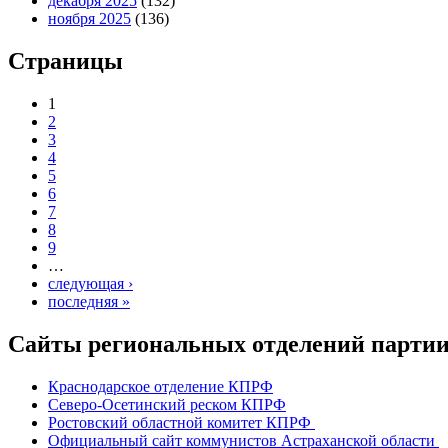
декабря 2025
(132)
ноября 2025
(136)
Страницы
1
2
3
4
5
6
7
8
9
…
следующая ›
последняя »
Сайты региональных отделений парт
Краснодарское отделение КПРФ
Северо-Осетинский реском КПРФ
Ростовский областной комитет КПРФ
Официальный сайт коммунистов Астраханской области