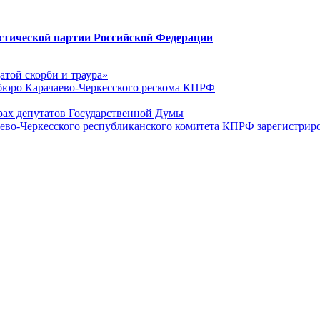
стической партии Российской Федерации
датой скорби и траура»
юро Карачаево-Черкесского рескома КПРФ
ах депутатов Государственной Думы
ево-Черкесского республиканского комитета КПРФ зарегистрир