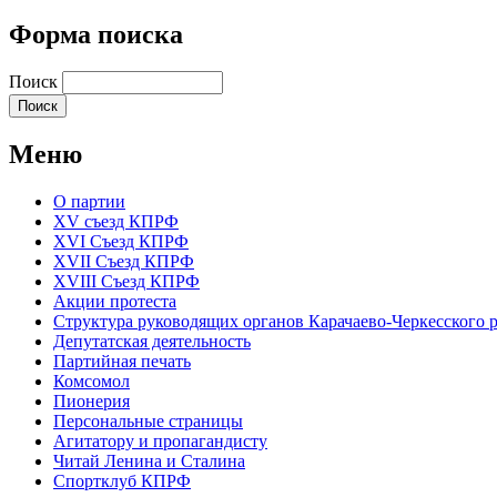
Форма поиска
Поиск
Меню
О партии
XV съезд КПРФ
XVI Съезд КПРФ
XVII Cъезд КПРФ
XVIII Cъезд КПРФ
Акции протеста
Структура руководящих органов Карачаево-Черкесского
Депутатская деятельность
Партийная печать
Комсомол
Пионерия
Персональные страницы
Агитатору и пропагандисту
Читай Ленина и Сталина
Спортклуб КПРФ