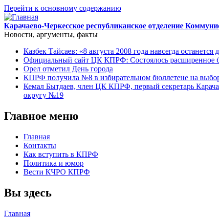
Перейти к основному содержанию
Карачаево-Черкесское республиканское отделение Коммуни
Новости, аргументы, факты
Казбек Тайсаев: «8 августа 2008 года навсегда останется 
Официальный сайт ЦК КПРФ: Состоялось расширенное б
Орел отметил День города
КПРФ получила №8 в избирательном бюллетене на выбор
Кемал Бытдаев, член ЦК КПРФ, первый секретарь Карача
округу №19
Главное меню
Главная
Контакты
Как вступить в КПРФ
Политика и юмор
Вести КЧРО КПРФ
Вы здесь
Главная