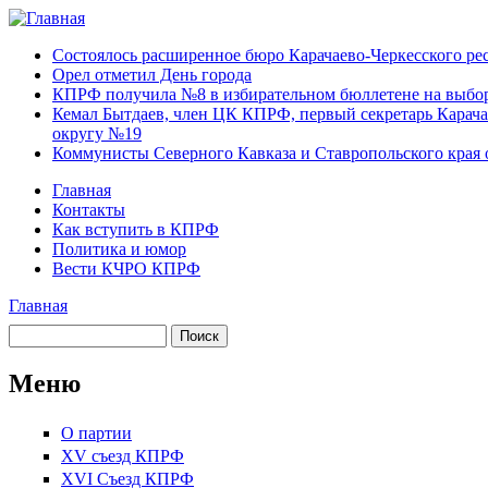
Перейти к основному содержанию
Карачаево-
Новости,
Состоялось расширенное бюро Карачаево-Черкесского р
Черкесское
аргументы,
Орел отметил День города
республиканское
факты
КПРФ получила №8 в избирательном бюллетене на выбор
отделение
Кемал Бытдаев, член ЦК КПРФ, первый секретарь Карача
Коммунистической
округу №19
партии Российской
Коммунисты Северного Кавказа и Ставропольского края 
Федерации
Главная
Контакты
Главное меню
Как вступить в КПРФ
Политика и юмор
Вести КЧРО КПРФ
Главная
Вы здесь
Поиск
Форма поиска
Меню
О партии
XV съезд КПРФ
XVI Съезд КПРФ