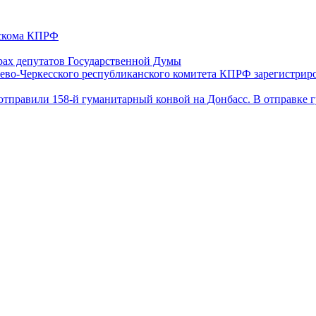
ескома КПРФ
ах депутатов Государственной Думы
ево-Черкесского республиканского комитета КПРФ зарегистрир
отправили 158-й гуманитарный конвой на Донбасс. В отправке 