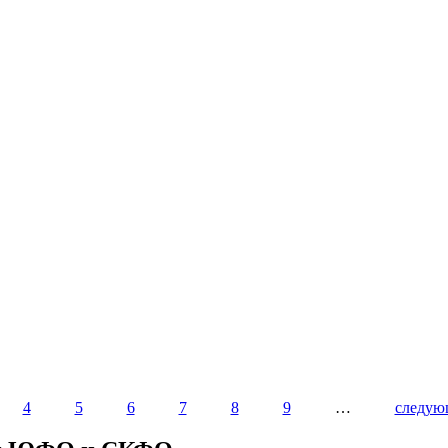
4
5
6
7
8
9
…
следую