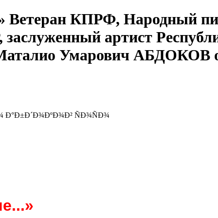
...» Ветеран КПРФ, Народный п
 заслуженный артист Республи
а Маталио Умарович АБДОКОВ о
е...»