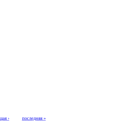
щая ›
последняя »