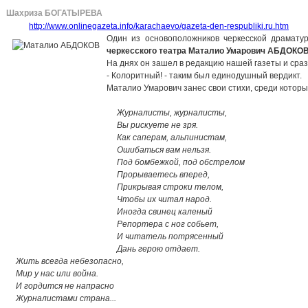
Шахриза БОГАТЫРЕВА
http://www.onlinegazeta.info/karachaevo/gazeta-den-respubliki.ru.htm
Один из основоположников черкесской драмату
черкесского театра
Маталио Умарович АБДОКО
На днях он зашел в редакцию нашей газеты и сраз
- Колоритный! - таким был единодушный вердикт.
Маталио Умарович занес свои стихи, среди которы
Журналисты, журналисты,
Вы рискуете не зря.
Как саперам, альпинистам,
Ошибаться вам нельзя.
Под бомбежкой, под обстрелом
Прорываетесь вперед,
Прикрывая строки телом,
Чтобы их читал народ.
Иногда свинец каленый
Репортера с ног собьет,
И читатель потрясенный
Дань герою отдает.
Жить всегда небезопасно,
Мир у нас или война.
И гордится не напрасно
Журналистами страна...