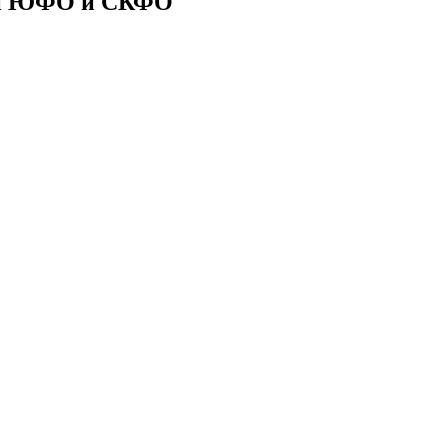
ии ЮФО и СКФО