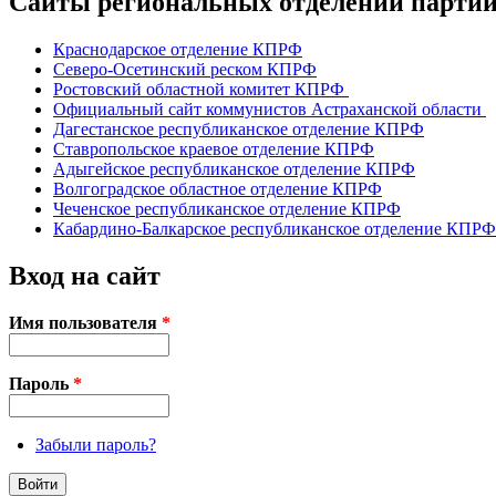
Сайты региональных отделений парт
Краснодарское отделение КПРФ
Северо-Осетинский реском КПРФ
Ростовский областной комитет КПРФ
Официальный сайт коммунистов Астраханской области
Дагестанское республиканское отделение КПРФ
Ставропольское краевое отделение КПРФ
Адыгейское республиканское отделение КПРФ
Волгоградское областное отделение КПРФ
Чеченское республиканское отделение КПРФ
Кабардино-Балкарское республиканское отделение КПРФ
Вход на сайт
Имя пользователя
*
Пароль
*
Забыли пароль?