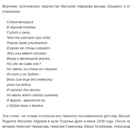
Впрочем, поэтическое творчество Маталио Абдокова весьма обширно и о
поколения.
Седая женщина
В черном платье
Сидит у окна,
Что-то шепчет про себя,
Порою даже улыбается.
В руках ее спицы играют -
Это она вяжет носочки
Внуку и маленькой внучке...
Но где же сами они?
Ни смеха, ни плача не слышно.
Их нет и не будет -
Ведь сын еще без невесты
ушел на войну
И пропал без вести.
Но мать ждет своего сыночка
И верит - вернется он,
и будут внук и внучка...
Эти стихи - не только отголосок его тяжелого послевоенного детства: Матал
Родился Маталио Абдоков в ауле Псаучье-Дахе в июне 1938 года. После ок
великих Николая Черкасова, Николая Симонова, Юрия Толубеева, Александр