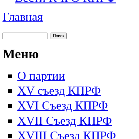
Главная
Вы здесь
Поиск
Форма поиска
Меню
О партии
XV съезд КПРФ
XVI Съезд КПРФ
XVII Cъезд КПРФ
XVIII Cъезд КПРФ