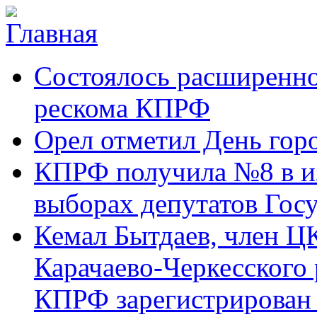
Перейти к основному содержанию
Карачаево-
Новости,
Состоялось расширенно
Черкесское
аргументы,
республиканское
факты
отделение
рескома КПРФ
Коммунистической
партии Российской
Орел отметил День гор
Федерации
КПРФ получила №8 в и
выборах депутатов Гос
Кемал Бытдаев, член Ц
Карачаево-Черкесского
КПРФ зарегистрирован 