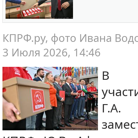
КПРФ.ру, фото Ивана Вод
3 Июля 2026, 14:46
В м
участ
Г.А
заме