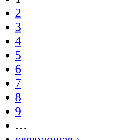
2
3
4
5
6
7
8
9
…
следующая ›