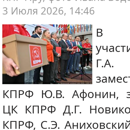
3 Июля 2026, 14:46
В м
участ
Г.А
заме
КПРФ Ю.В. Афонин, з
ЦК КПРФ Д.Г. Новик
КПРФ, С.Э. Аниховский