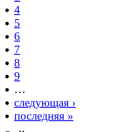
4
5
6
7
8
9
…
следующая ›
последняя »