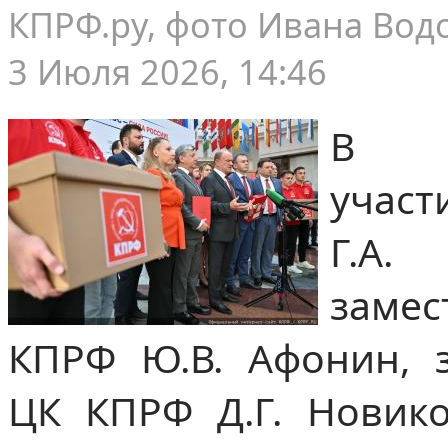
КПРФ.ру, фото Ивана Вод
3 Июля 2026, 14:46
В м
участ
Г.А
заме
КПРФ Ю.В. Афонин, з
ЦК КПРФ Д.Г. Новик