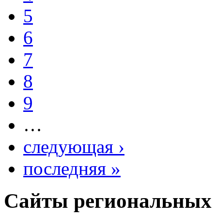
5
6
7
8
9
…
следующая ›
последняя »
Сайты региональных