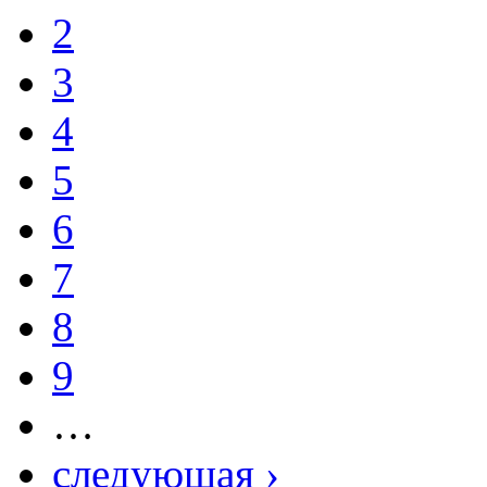
2
3
4
5
6
7
8
9
…
следующая ›